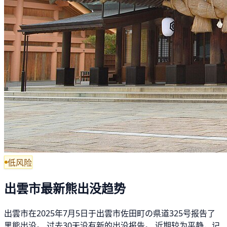
低风险
出雲市最新熊出没趋势
出雲市在2025年7月5日于出雲市佐田町の県道325号报告了
黑熊出没。 过去30天没有新的出没报告。 近期较为平静，记