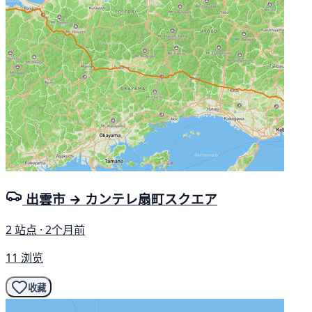
出雲市 → カンテレ扇町スクエア
2 站点 · 2个月前
11 浏览
收藏