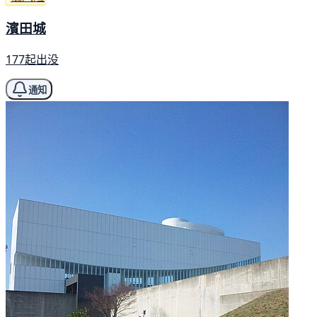
濱田城
177起出没
通知