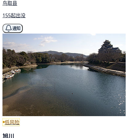
鸟取县
155起出没
通知
低风险
旭川