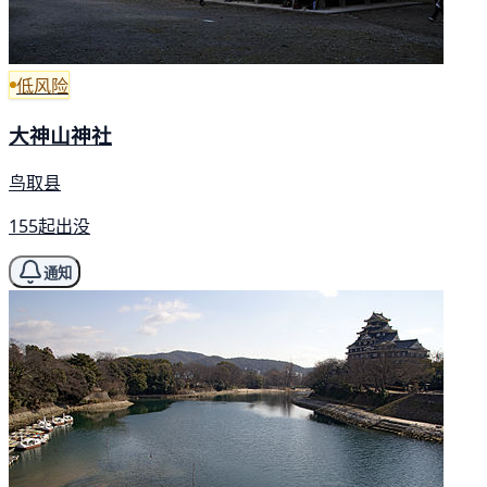
低风险
大神山神社
鸟取县
155起出没
通知