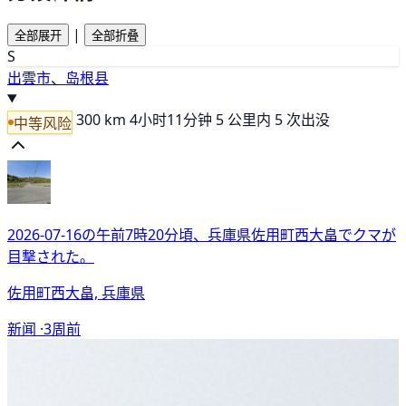
|
全部展开
全部折叠
S
出雲市、岛根县
300 km
4小时11分钟
5 公里内 5 次出没
中等风险
2026-07-16の午前7時20分頃、兵庫県佐用町西大畠でクマが
目撃された。
佐用町西大畠, 兵庫県
新闻 ·
3周前