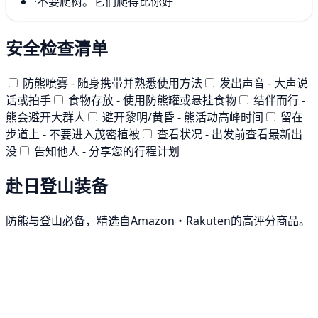
·
不要爬树。它们爬得比你好
安全检查清单
防熊喷雾 - 随身携带并熟悉使用方法
发出声音 - 大声说
话或拍手
食物存放 - 使用防熊罐或悬挂食物
结伴而行 -
熊会避开大群人
避开黎明/黄昏 - 熊活动高峰时间
留在
步道上 - 不要进入茂密植被
查看状况 - 出发前查看最新出
没
告知他人 - 分享您的行程计划
赴日登山装备
防熊与登山必备，精选自Amazon・Rakuten的高评分商品。