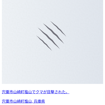
宍粟市山崎町塩山でクマが目撃された。
宍粟市山崎町塩山, 兵庫県