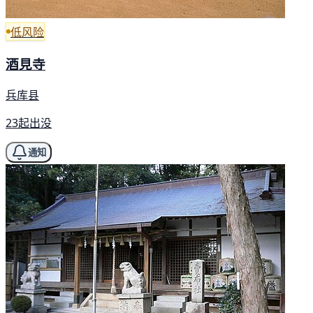
低风险
酒見寺
兵库县
23起出没
通知