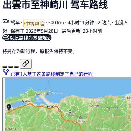
出雲市至神崎川 驾车路线
驾车
·
·
300 km
·
4小时11分钟
·
2 站点
·
出没 5
中等风险
起
·
保存于 2026年5月28日
·
最后更新: 23小时前
以此路线为基础规划
将另存为新行程，原报告保持不变。
已有1人基于这条路线制定了自己的行程