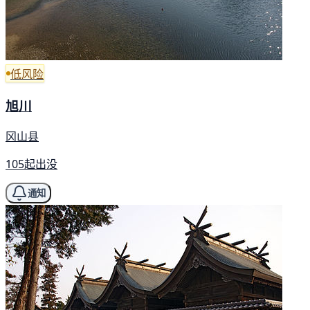
低风险
旭川
冈山县
105起出没
通知