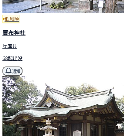
低风险
賣布神社
兵库县
68起出没
通知