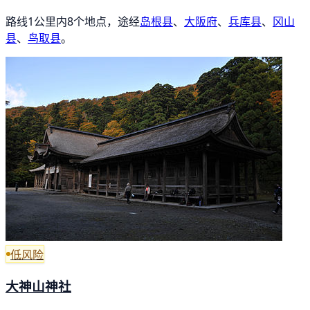
路线1公里内8个地点，途经
岛根县
、
大阪府
、
兵库县
、
冈山
县
、
鸟取县
。
低风险
大神山神社