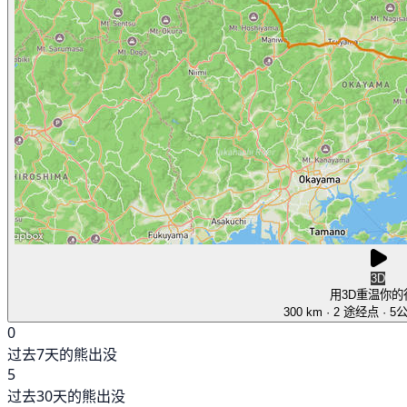
3D
用3D重温你的
300 km
· 2 途经点
· 5
0
过去7天的熊出没
5
过去30天的熊出没