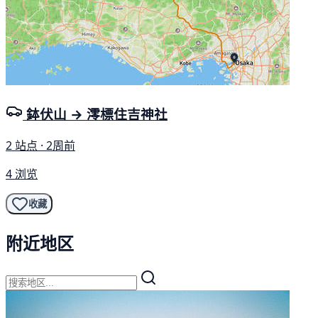
鉢伏山 → 澪標住吉神社
2 站点 · 2周前
4 浏览
收藏
附近地区