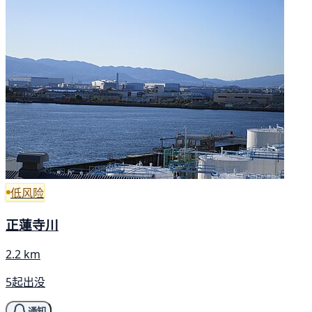
低风险
正蓮寺川
2.2 km
5起出没
通知