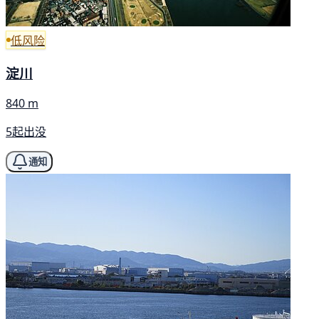
低风险
淀川
840 m
5起出没
通知