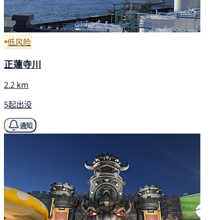
低风险
正蓮寺川
2.2 km
5起出没
通知