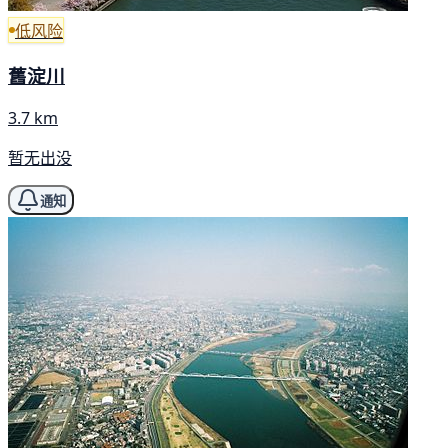
低风险
舊淀川
3.7 km
暂无出没
通知