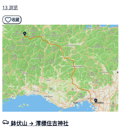
13 浏览
收藏
鉢伏山 → 澪標住吉神社