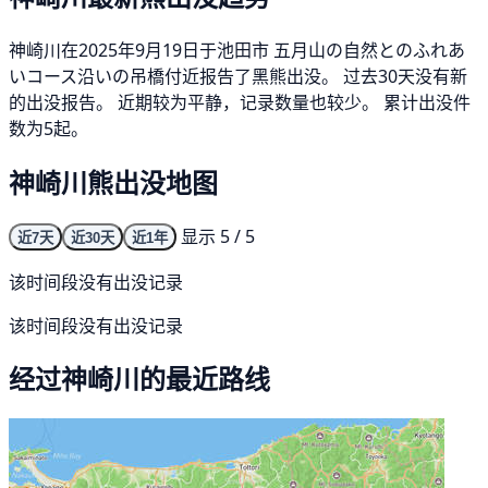
神崎川在2025年9月19日于池田市 五月山の自然とのふれあ
いコース沿いの吊橋付近报告了黑熊出没。 过去30天没有新
的出没报告。 近期较为平静，记录数量也较少。 累计出没件
数为5起。
神崎川熊出没地图
显示 5 / 5
近7天
近30天
近1年
该时间段没有出没记录
该时间段没有出没记录
经过神崎川的最近路线