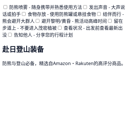
防熊喷雾 - 随身携带并熟悉使用方法
发出声音 - 大声说
话或拍手
食物存放 - 使用防熊罐或悬挂食物
结伴而行 -
熊会避开大群人
避开黎明/黄昏 - 熊活动高峰时间
留在
步道上 - 不要进入茂密植被
查看状况 - 出发前查看最新出
没
告知他人 - 分享您的行程计划
赴日登山装备
防熊与登山必备，精选自Amazon・Rakuten的高评分商品。