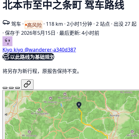
北本市至中之条町 驾车路线
驾车
·
·
118 km
·
2小时1分钟
·
2 站点
·
出没 27 起
高风险
·
保存于 2026年5月15日
·
最后更新: 4小时前
Kiyo kiyo
@wanderer-a340d387
以此路线为基础规划
将另存为新行程，原报告保持不变。