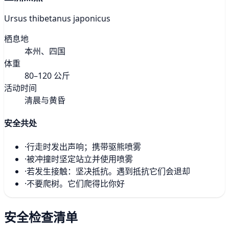
Ursus thibetanus japonicus
栖息地
本州、四国
体重
80–120 公斤
活动时间
清晨与黄昏
安全共处
·
行走时发出声响；携带驱熊喷雾
·
被冲撞时坚定站立并使用喷雾
·
若发生接触：坚决抵抗。遇到抵抗它们会退却
·
不要爬树。它们爬得比你好
安全检查清单