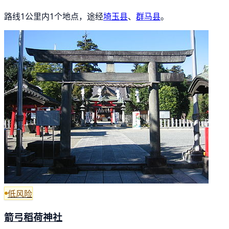
路线1公里内1个地点，途经
埼玉县
、
群马县
。
低风险
箭弓稻荷神社