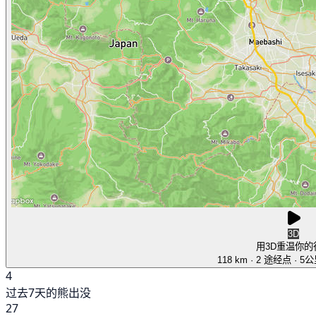
3D
用3D重温你的
118 km
· 2 途经点
· 5
4
过去7天的熊出没
27