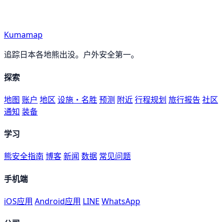
Kumamap
追踪日本各地熊出没。户外安全第一。
探索
地图
账户
地区
设施・名胜
预测
附近
行程规划
旅行报告
社区
通知
装备
学习
熊安全指南
博客
新闻
数据
常见问题
手机端
iOS应用
Android应用
LINE
WhatsApp