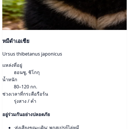
หมีดำเอเชีย
Ursus thibetanus japonicus
แหล่งที่อยู่
ฮอนชู, ชิโกกุ
น้ำหนัก
80–120 กก.
ช่วงเวลาที่กระตือรือร้น
รุ่งสาง / ค่ำ
อยู่ร่วมกันอย่างปลอดภัย
·
ส่งเสียงขณะเดิน; พกสเปรย์ไล่หมี