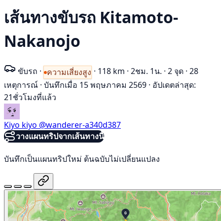
เส้นทางขับรถ Kitamoto-
Nakanojo
ขับรถ
·
·
118 km
·
2ชม. 1น.
·
2 จุด
·
28
ความเสี่ยงสูง
เหตุการณ์
·
บันทึกเมื่อ 15 พฤษภาคม 2569
·
อัปเดตล่าสุด:
21ชั่วโมงที่แล้ว
Kiyo kiyo
@wanderer-a340d387
วางแผนทริปจากเส้นทางนี้
บันทึกเป็นแผนทริปใหม่ ต้นฉบับไม่เปลี่ยนแปลง