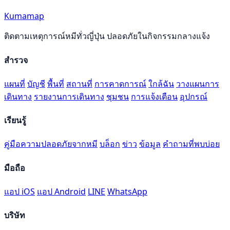
Kumamap
ติดตามเหตุการณ์หมีทั่วญี่ปุ่น ปลอดภัยในกิจกรรมกลางแจ้ง
สำรวจ
แผนที่
บัญชี
พื้นที่
สถานที่
การคาดการณ์
ใกล้ฉัน
วางแผนการ
เดินทาง
รายงานการเดินทาง
ชุมชน
การแจ้งเตือน
อุปกรณ์
เรียนรู้
คู่มือความปลอดภัยจากหมี
บล็อก
ข่าว
ข้อมูล
คำถามที่พบบ่อย
มือถือ
แอป iOS
แอป Android
LINE
WhatsApp
บริษัท