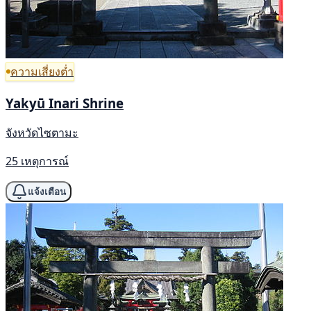
ความเสี่ยงต่ำ
Yakyū Inari Shrine
จังหวัดไซตามะ
25 เหตุการณ์
แจ้งเตือน