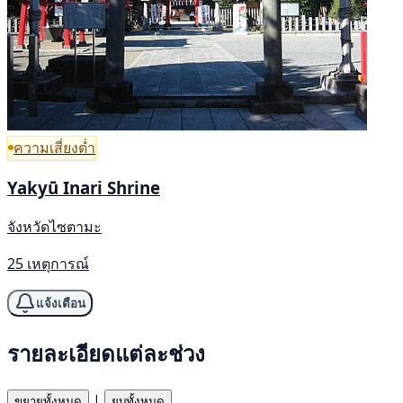
ความเสี่ยงต่ำ
Yakyū Inari Shrine
จังหวัดไซตามะ
25 เหตุการณ์
แจ้งเตือน
รายละเอียดแต่ละช่วง
|
ขยายทั้งหมด
ยุบทั้งหมด