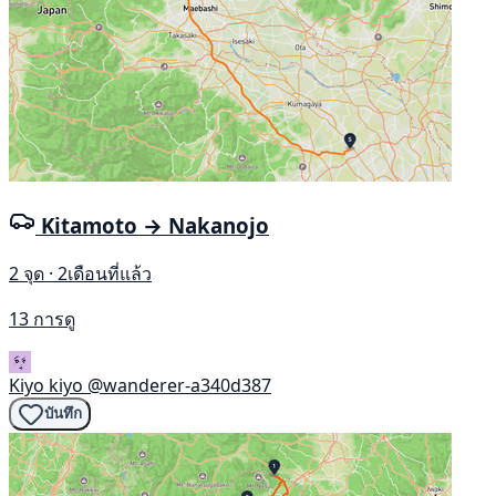
Kitamoto → Nakanojo
2 จุด · 2เดือนที่แล้ว
13 การดู
Kiyo kiyo
@wanderer-a340d387
บันทึก