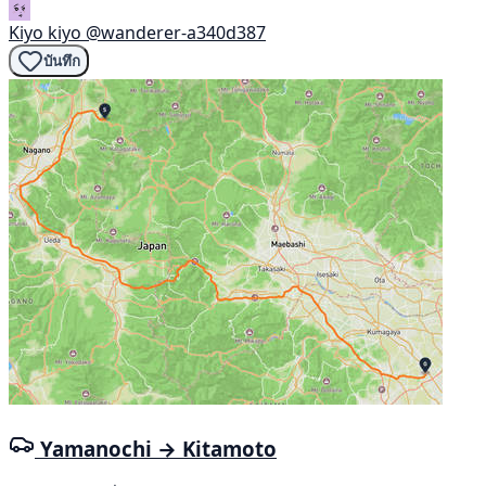
Kiyo kiyo
@wanderer-a340d387
บันทึก
Yamanochi → Kitamoto