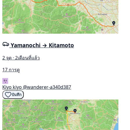
Yamanochi → Kitamoto
2 จุด · 2เดือนที่แล้ว
17 การดู
Kiyo kiyo
@wanderer-a340d387
บันทึก