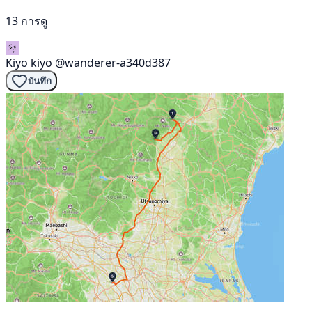
13 การดู
Kiyo kiyo
@wanderer-a340d387
บันทึก