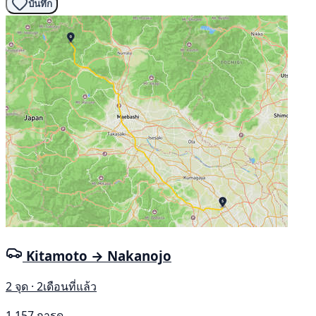
บันทึก
Kitamoto → Nakanojo
2 จุด · 2เดือนที่แล้ว
1,157 การดู