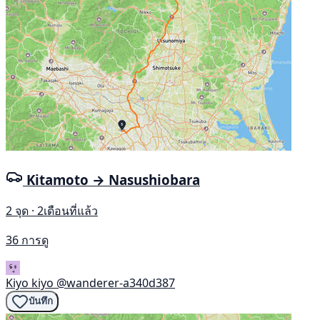
Kitamoto → Nasushiobara
2 จุด · 2เดือนที่แล้ว
36 การดู
Kiyo kiyo
@wanderer-a340d387
บันทึก