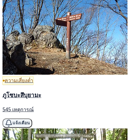
ความเสี่ยงต่ำ
ภูโซบะสึบุยามะ
545 เหตุการณ์
แจ้งเตือน