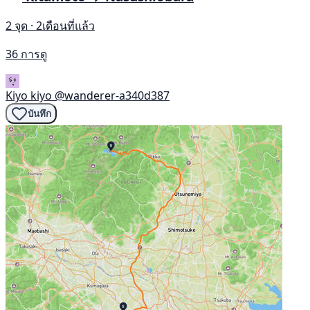
2 จุด · 2เดือนที่แล้ว
36 การดู
Kiyo kiyo
@wanderer-a340d387
บันทึก