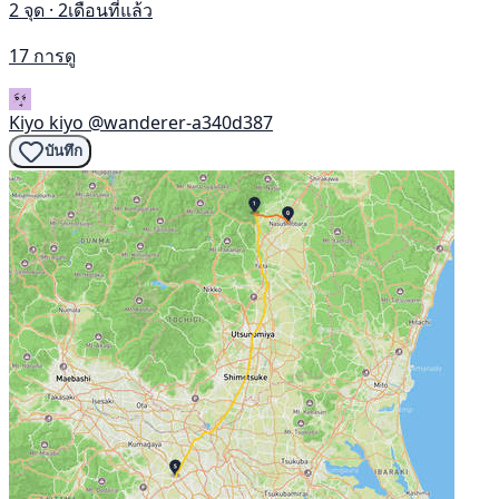
2 จุด · 2เดือนที่แล้ว
17 การดู
Kiyo kiyo
@wanderer-a340d387
บันทึก