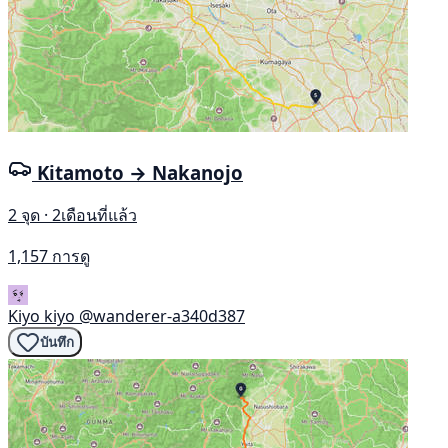
Kitamoto → Nakanojo
2 จุด · 2เดือนที่แล้ว
1,157 การดู
Kiyo kiyo
@wanderer-a340d387
บันทึก