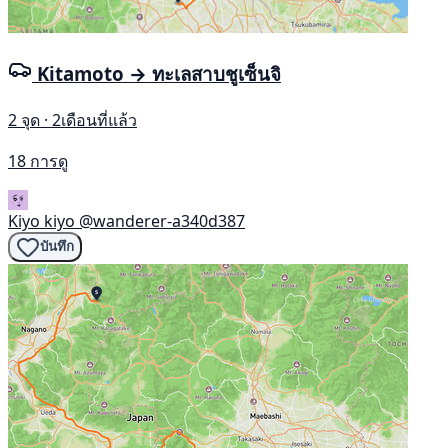
Kitamoto → ทะเลสาบชูเซ็นจิ
2 จุด · 2เดือนที่แล้ว
18 การดู
Kiyo kiyo
@wanderer-a340d387
บันทึก