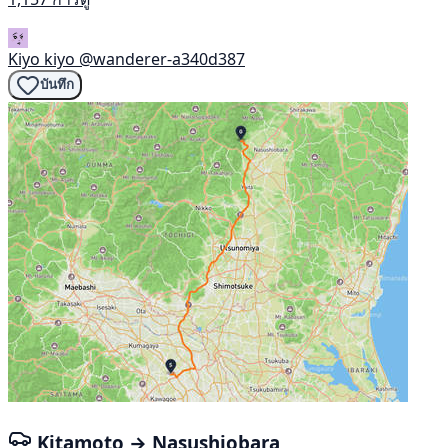
Kiyo kiyo
@wanderer-a340d387
บันทึก
Kitamoto → Nasushiobara