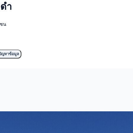
ีดำ
มชน
ัญหาข้อมูล