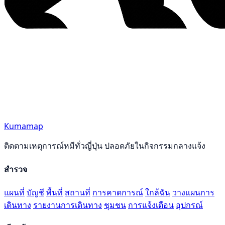
Kumamap
ติดตามเหตุการณ์หมีทั่วญี่ปุ่น ปลอดภัยในกิจกรรมกลางแจ้ง
สำรวจ
แผนที่
บัญชี
พื้นที่
สถานที่
การคาดการณ์
ใกล้ฉัน
วางแผนการ
เดินทาง
รายงานการเดินทาง
ชุมชน
การแจ้งเตือน
อุปกรณ์