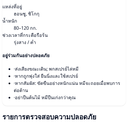
แหล่งที่อยู่
ฮอนชู, ชิโกกุ
น้ำหนัก
80–120 กก.
ช่วงเวลาที่กระตือรือร้น
รุ่งสาง / ค่ำ
อยู่ร่วมกันอย่างปลอดภัย
·
ส่งเสียงขณะเดิน; พกสเปรย์ไล่หมี
·
หากถูกพุ่งใส่ ยืนนิ่งและใช้สเปรย์
·
หากสัมผัส: ขัดขืนอย่างหนักแน่น หมีจะถอยเมื่อพบการ
ต่อต้าน
·
อย่าปีนต้นไม้ หมีปีนเก่งกว่าคุณ
รายการตรวจสอบความปลอดภัย