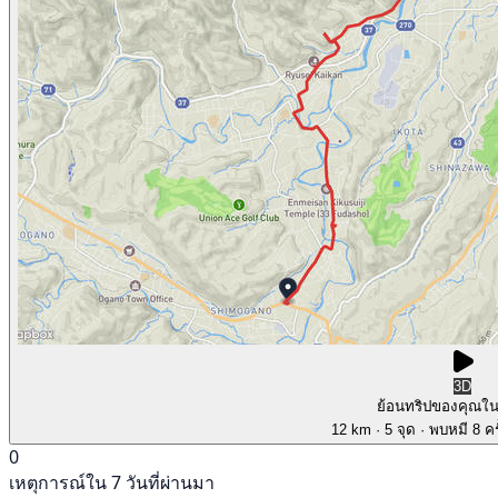
3D
ย้อนทริปของคุณใ
12 km
· 5 จุด
· พบหมี 8 คร
0
เหตุการณ์ใน 7 วันที่ผ่านมา