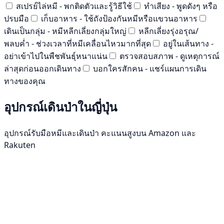
สเปรย์ไล่หมี - พกติดตัวและรู้วิธีใช้
ทำเสียง - พูดดังๆ หรือ
ปรบมือ
เก็บอาหาร - ใช้ถังป้องกันหมีหรือแขวนอาหาร
เดินเป็นกลุ่ม - หมีหลีกเลี่ยงกลุ่มใหญ่
หลีกเลี่ยงรุ่งอรุณ/
พลบค่ำ - ช่วงเวลาที่หมีเคลื่อนไหวมากที่สุด
อยู่ในเส้นทาง -
อย่าเข้าไปในพืชพันธุ์หนาแน่น
ตรวจสอบสภาพ - ดูเหตุการณ์
ล่าสุดก่อนออกเดินทาง
บอกใครสักคน - แชร์แผนการเดิน
ทางของคุณ
อุปกรณ์เดินป่าในญี่ปุ่น
อุปกรณ์รับมือหมีและเดินป่า คะแนนสูงบน Amazon และ
Rakuten