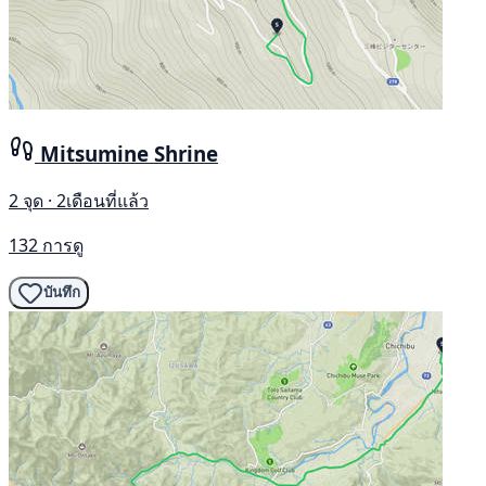
Mitsumine Shrine
2 จุด · 2เดือนที่แล้ว
132 การดู
บันทึก