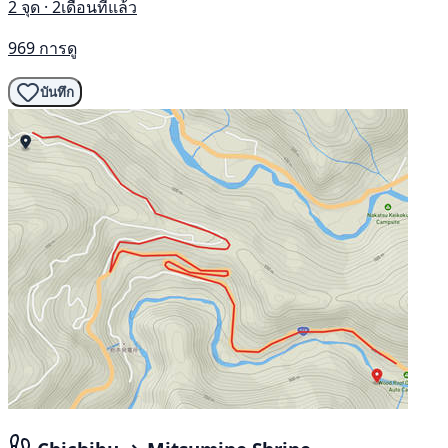
2 จุด · 2เดือนที่แล้ว
969 การดู
บันทึก