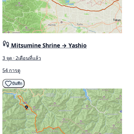
Mitsumine Shrine → Yashio
3 จุด · 2เดือนที่แล้ว
54 การดู
บันทึก