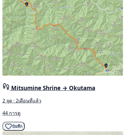
Mitsumine Shrine → Okutama
2 จุด · 2เดือนที่แล้ว
44 การดู
บันทึก