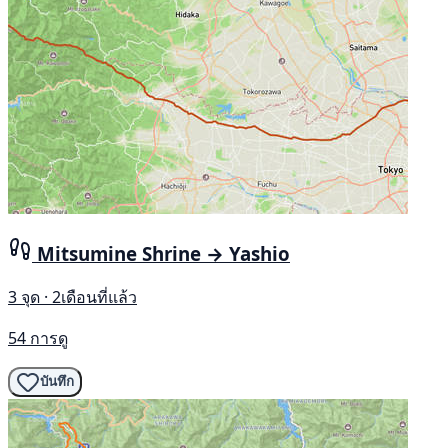
Mitsumine Shrine → Yashio
3 จุด · 2เดือนที่แล้ว
54 การดู
บันทึก