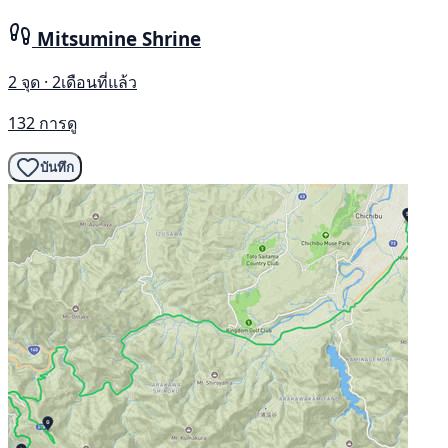
Mitsumine Shrine
2 จุด · 2เดือนที่แล้ว
132 การดู
บันทึก