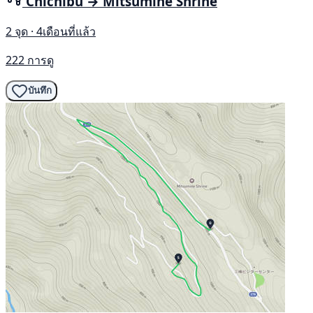
Chichibu → Mitsumine Shrine
2 จุด · 4เดือนที่แล้ว
222 การดู
บันทึก