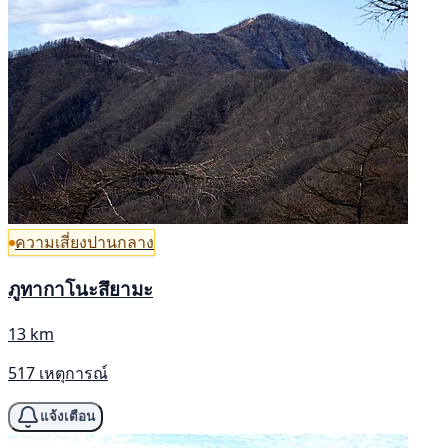
ความเสี่ยงปานกลาง
ภูทากาโนะสึยามะ
13 km
517 เหตุการณ์
แจ้งเตือน