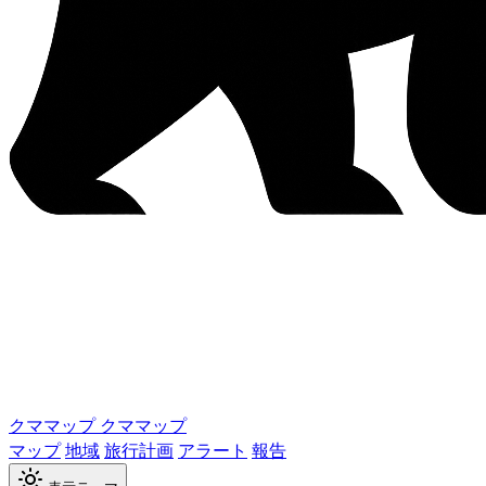
クママップ
クママップ
マップ
地域
旅行計画
アラート
報告