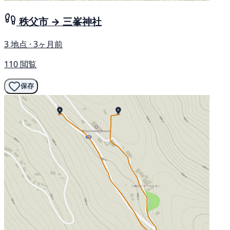
秩父市 → 三峯神社
3 地点 · 3ヶ月前
110 閲覧
保存