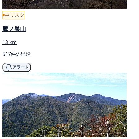
中リスク
鷹ノ巣山
13 km
517件の出没
アラート