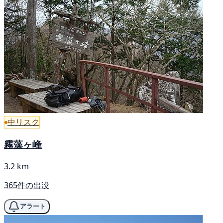
中リスク
霧藻ヶ峰
3.2 km
365件の出没
アラート