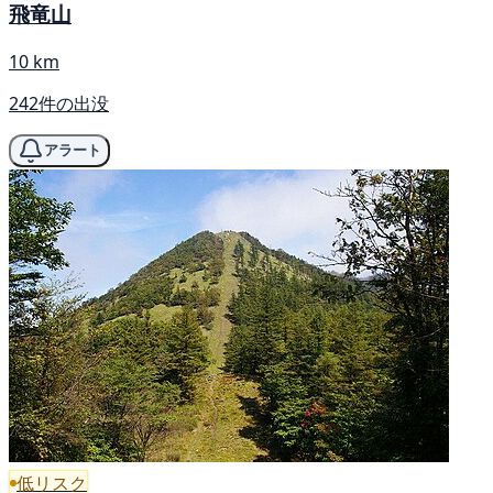
飛竜山
10 km
242件の出没
アラート
低リスク