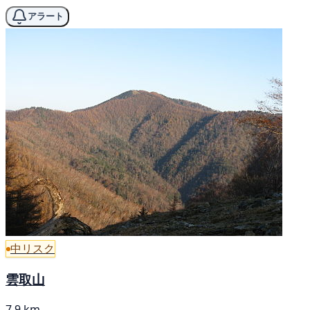
アラート
中リスク
雲取山
7.9 km