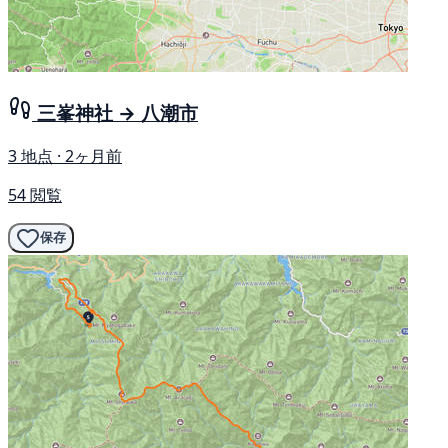
三峯神社 → 八潮市
3 地点 · 2ヶ月前
54 閲覧
保存