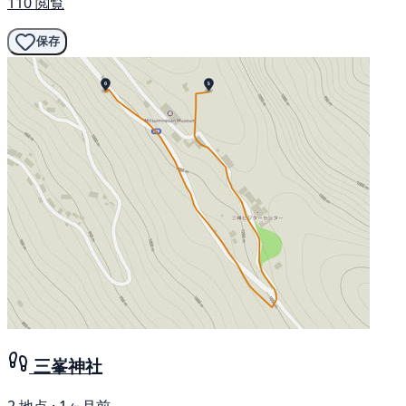
110 閲覧
保存
三峯神社
2 地点 · 1ヶ月前