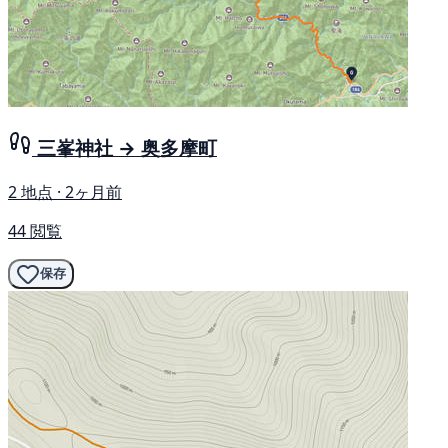
三峯神社 → 奥多摩町
2 地点 · 2ヶ月前
44 閲覧
保存