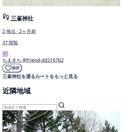
三峯神社
2 地点 · 2ヶ月前
37 閲覧
ちまきち
@friend-dd2167b2
保存
三峯神社を通るルートをもっと見る
近隣地域