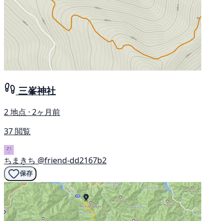
三峯神社
2 地点 · 2ヶ月前
37 閲覧
ちまきち
@friend-dd2167b2
保存