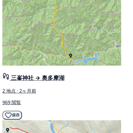
三峯神社 → 奥多摩湖
2 地点 · 2ヶ月前
969 閲覧
保存