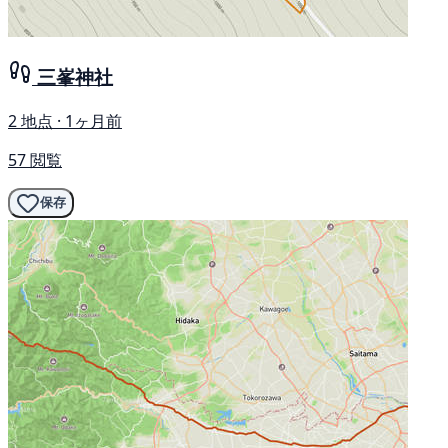
三峯神社
2 地点 · 1ヶ月前
57 閲覧
保存