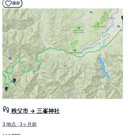
保存
秩父市 → 三峯神社
3 地点 · 3ヶ月前