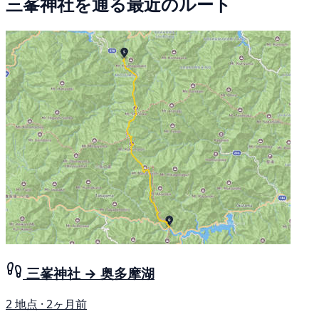
三峯神社を通る最近のルート
三峯神社 → 奥多摩湖
2 地点 · 2ヶ月前