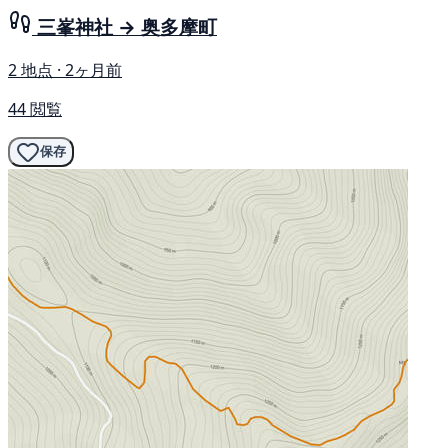
三峯神社 → 奥多摩町
2 地点 · 2ヶ月前
44 閲覧
保存