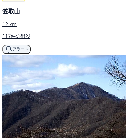
笠取山
12 km
117件の出没
アラート