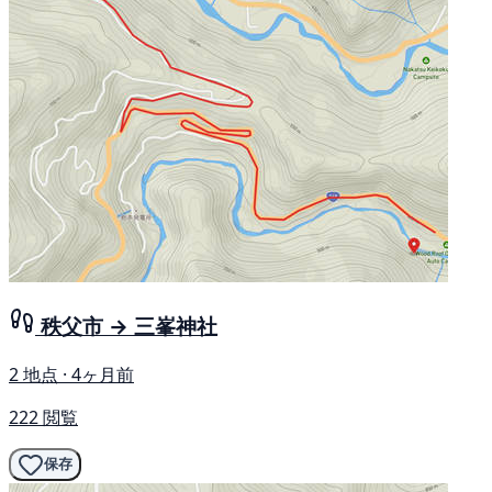
秩父市 → 三峯神社
2 地点 · 4ヶ月前
222 閲覧
保存