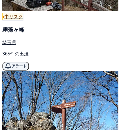
中リスク
霧藻ヶ峰
埼玉県
365件の出没
アラート