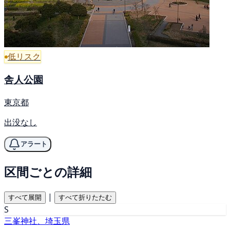
低リスク
舎人公園
東京都
出没なし
アラート
区間ごとの詳細
|
すべて展開
すべて折りたたむ
S
三峯神社、埼玉県