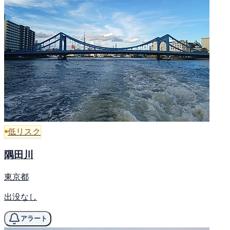
低リスク
隅田川
東京都
出没なし
アラート