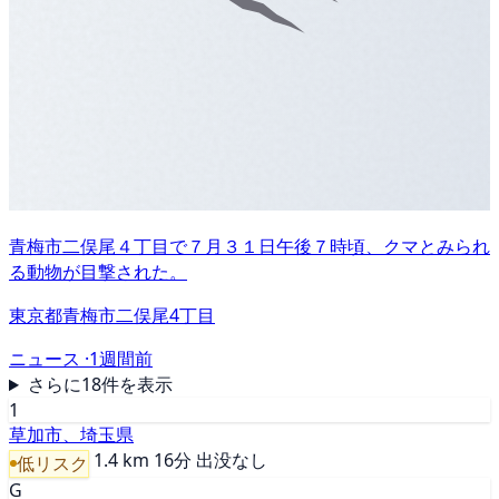
青梅市二俣尾４丁目で７月３１日午後７時頃、クマとみられ
る動物が目撃された。
東京都青梅市二俣尾4丁目
ニュース ·
1週間前
さらに18件を表示
1
草加市、埼玉県
1.4 km
16分
出没なし
低リスク
G