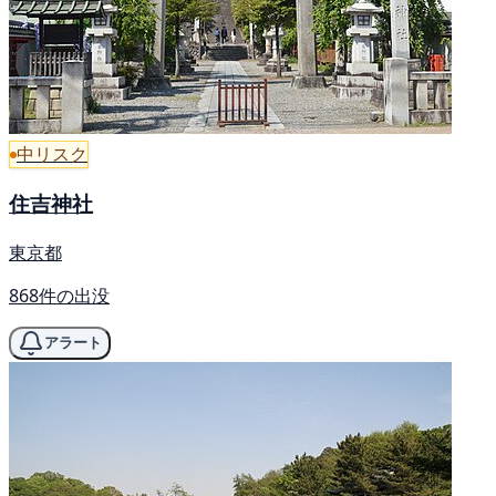
中リスク
住吉神社
東京都
868件の出没
アラート