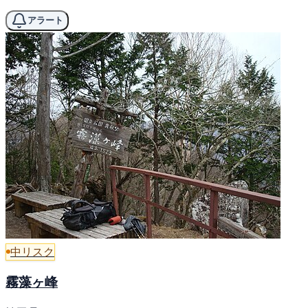
アラート
中リスク
霧藻ヶ峰