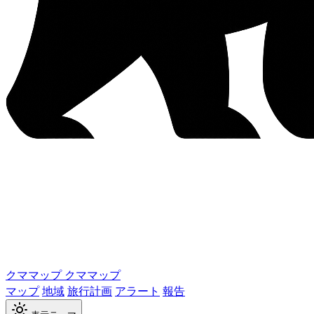
クママップ
クママップ
マップ
地域
旅行計画
アラート
報告