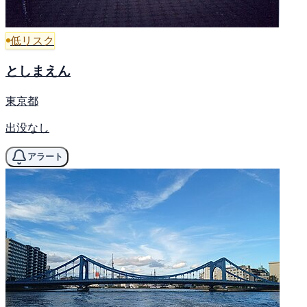
低リスク
としまえん
東京都
出没なし
アラート