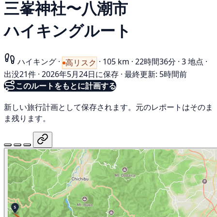
三峯神社〜八潮市
ハイキングルート
ハイキング
·
·
105 km
·
22時間36分
·
3 地点
·
高リスク
出没21件
·
2026年5月24日に保存
·
最終更新: 5時間前
このルートをもとに計画する
新しい旅行計画として保存されます。元のレポートはそのま
ま残ります。