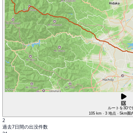
3D
ルートを3Dで
105 km
· 3 地点
· 5km
2
過去7日間の出没件数