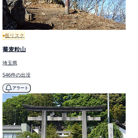
低リスク
蕎麦粒山
埼玉県
546件の出没
アラート