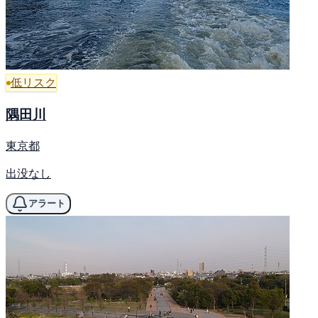
低リスク
隅田川
東京都
出没なし
アラート