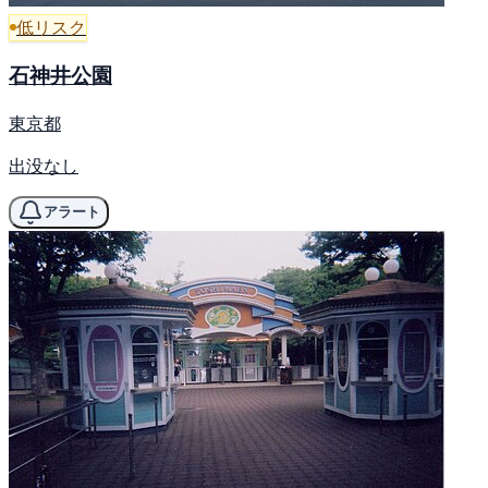
低リスク
石神井公園
東京都
出没なし
アラート