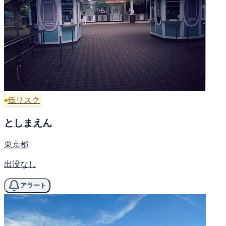
低リスク
としまえん
東京都
出没なし
アラート