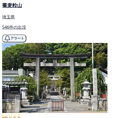
蕎麦粒山
埼玉県
546件の出没
アラート
中リスク