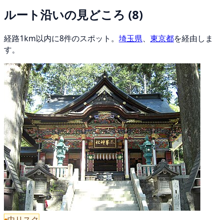
ルート沿いの見どころ
(8)
経路1km以内に8件のスポット。
埼玉県
、
東京都
を経由しま
す。
中リスク