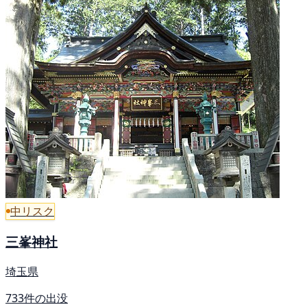
中リスク
三峯神社
埼玉県
733件の出没