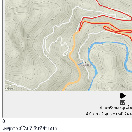
3D
ย้อนทริปของคุณใ
4.0 km
· 2 จุด
· พบหมี 24 คร
0
เหตุการณ์ใน 7 วันที่ผ่านมา