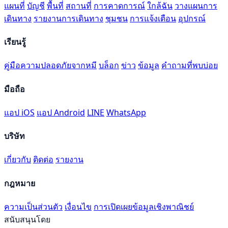
แผนที่
บัญชี
พื้นที่
สถานที่
การคาดการณ์
ใกล้ฉัน
วางแผนการ
เดินทาง
รายงานการเดินทาง
ชุมชน
การแจ้งเตือน
อุปกรณ์
เรียนรู้
คู่มือความปลอดภัยจากหมี
บล็อก
ข่าว
ข้อมูล
คำถามที่พบบ่อย
มือถือ
แอป iOS
แอป Android
LINE
WhatsApp
บริษัท
เกี่ยวกับ
ติดต่อ
รายงาน
กฎหมาย
ความเป็นส่วนตัว
เงื่อนไข
การเปิดเผยข้อมูลเชิงพาณิชย์
สนับสนุนโดย