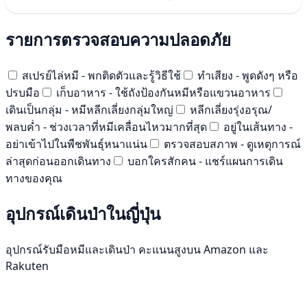
รายการตรวจสอบความปลอดภัย
สเปรย์ไล่หมี - พกติดตัวและรู้วิธีใช้
ทำเสียง - พูดดังๆ หรือ
ปรบมือ
เก็บอาหาร - ใช้ถังป้องกันหมีหรือแขวนอาหาร
เดินเป็นกลุ่ม - หมีหลีกเลี่ยงกลุ่มใหญ่
หลีกเลี่ยงรุ่งอรุณ/
พลบค่ำ - ช่วงเวลาที่หมีเคลื่อนไหวมากที่สุด
อยู่ในเส้นทาง -
อย่าเข้าไปในพืชพันธุ์หนาแน่น
ตรวจสอบสภาพ - ดูเหตุการณ์
ล่าสุดก่อนออกเดินทาง
บอกใครสักคน - แชร์แผนการเดิน
ทางของคุณ
อุปกรณ์เดินป่าในญี่ปุ่น
อุปกรณ์รับมือหมีและเดินป่า คะแนนสูงบน Amazon และ
Rakuten