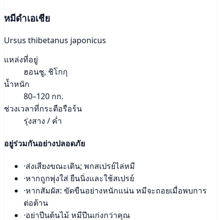
หมีดำเอเชีย
Ursus thibetanus japonicus
แหล่งที่อยู่
ฮอนชู, ชิโกกุ
น้ำหนัก
80–120 กก.
ช่วงเวลาที่กระตือรือร้น
รุ่งสาง / ค่ำ
อยู่ร่วมกันอย่างปลอดภัย
·
ส่งเสียงขณะเดิน; พกสเปรย์ไล่หมี
·
หากถูกพุ่งใส่ ยืนนิ่งและใช้สเปรย์
·
หากสัมผัส: ขัดขืนอย่างหนักแน่น หมีจะถอยเมื่อพบการ
ต่อต้าน
·
อย่าปีนต้นไม้ หมีปีนเก่งกว่าคุณ