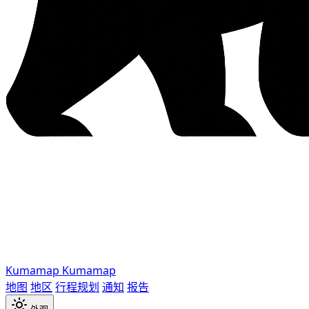
Kumamap
Kumamap
地图
地区
行程规划
通知
报告