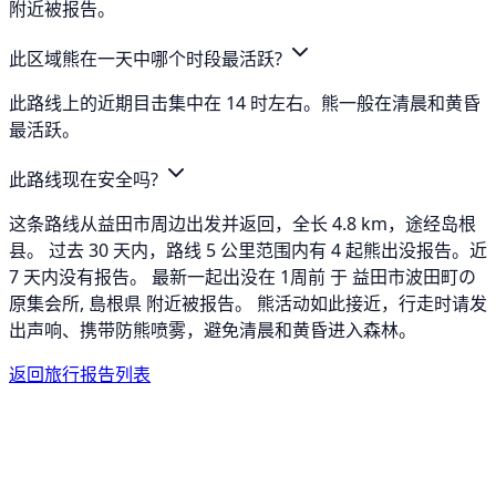
附近被报告。
此区域熊在一天中哪个时段最活跃?
此路线上的近期目击集中在 14 时左右。熊一般在清晨和黄昏
最活跃。
此路线现在安全吗?
这条路线从益田市周边出发并返回，全长 4.8 km，途经岛根
县。 过去 30 天内，路线 5 公里范围内有 4 起熊出没报告。近
7 天内没有报告。 最新一起出没在 1周前 于 益田市波田町の
原集会所, 島根県 附近被报告。 熊活动如此接近，行走时请发
出声响、携带防熊喷雾，避免清晨和黄昏进入森林。
返回旅行报告列表