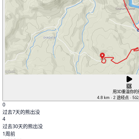
3D
用3D重温你的
4.8 km
· 2 途经点
· 5
0
过去7天的熊出没
4
过去30天的熊出没
1周前