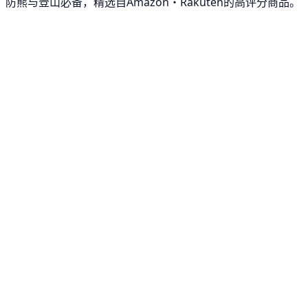
防熊与登山必备，精选自Amazon・Rakuten的高评分商品。