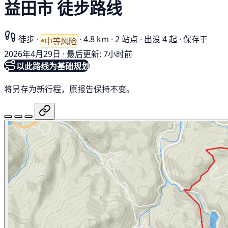
益田市 徒步路线
徒步
·
·
4.8 km
·
2 站点
·
出没 4 起
·
保存于
中等风险
2026年4月29日
·
最后更新: 7小时前
以此路线为基础规划
将另存为新行程，原报告保持不变。