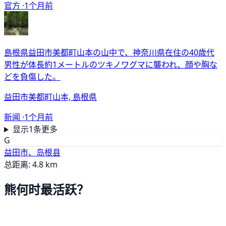
官方 ·
1个月前
島根県益田市美都町山本の山中で、神奈川県在住の40歳代
男性が体長約1メートルのツキノワグマに襲われ、顔や胸な
どを負傷した。
益田市美都町山本, 島根県
新闻 ·
1个月前
显示1条更多
G
益田市、岛根县
总距离: 4.8 km
熊何时最活跃？