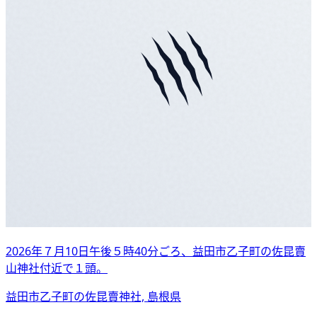
2026年７月10日午後５時40分ごろ、益田市乙子町の佐昆賣
山神社付近で１頭。
益田市乙子町の佐昆賣神社, 島根県