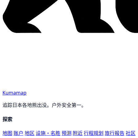
Kumamap
追踪日本各地熊出没。户外安全第一。
探索
地图
账户
地区
设施・名胜
预测
附近
行程规划
旅行报告
社区