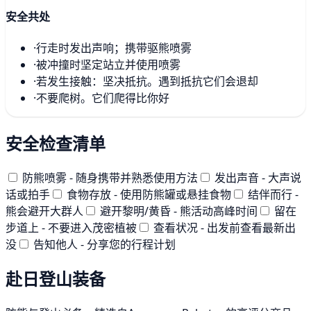
安全共处
·
行走时发出声响；携带驱熊喷雾
·
被冲撞时坚定站立并使用喷雾
·
若发生接触：坚决抵抗。遇到抵抗它们会退却
·
不要爬树。它们爬得比你好
安全检查清单
防熊喷雾 - 随身携带并熟悉使用方法
发出声音 - 大声说
话或拍手
食物存放 - 使用防熊罐或悬挂食物
结伴而行 -
熊会避开大群人
避开黎明/黄昏 - 熊活动高峰时间
留在
步道上 - 不要进入茂密植被
查看状况 - 出发前查看最新出
没
告知他人 - 分享您的行程计划
赴日登山装备