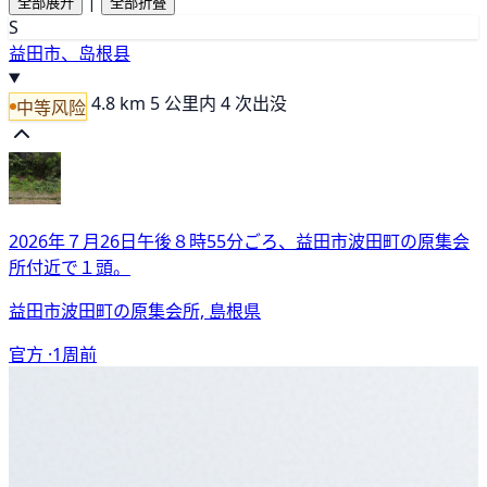
|
全部展开
全部折叠
S
益田市、岛根县
4.8 km
5 公里内 4 次出没
中等风险
2026年７月26日午後８時55分ごろ、益田市波田町の原集会
所付近で１頭。
益田市波田町の原集会所, 島根県
官方 ·
1周前