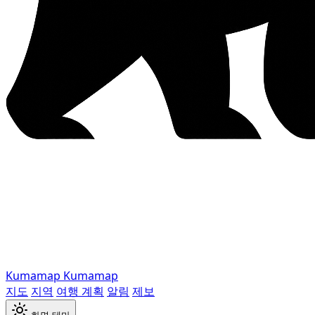
Kumamap
Kumamap
지도
지역
여행 계획
알림
제보