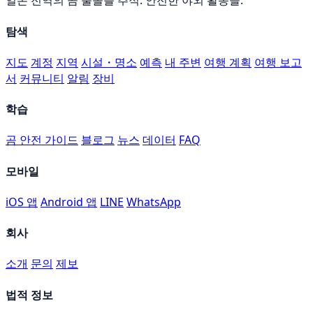
일본 전역의 곰 출몰를 추적. 안전한 야외 활동을.
탐색
지도
계정
지역
시설・명소
예측
내 주변
여행 계획
여행 보고
서
커뮤니티
알림
장비
학습
곰 안전 가이드
블로그
뉴스
데이터
FAQ
모바일
iOS 앱
Android 앱
LINE
WhatsApp
회사
소개
문의
제보
법적 정보