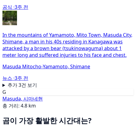
공식 ·
3주 전
In the mountains of Yamamoto, Mito Town, Masuda City,
Shimane, a man in his 40s residing in Kanagawa was
attacked by a brown bear (tsukinowaguma) about 1
meter long and suffered injuries to his face and chest.
Masuda Mitocho-Yamamoto, Shimane
뉴스 ·
3주 전
추가 3건 보기
G
Masuda, 시마네현
총 거리: 4.8 km
곰이 가장 활발한 시간대는?