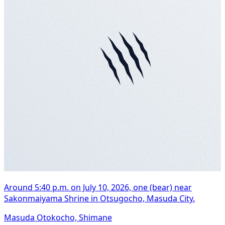
Around 5:40 p.m. on July 10, 2026, one (bear) near
Sakonmaiyama Shrine in Otsugocho, Masuda City.
Masuda Otokocho, Shimane