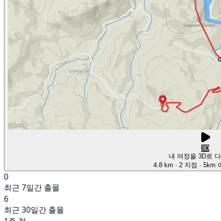
3D
내 여정을 3D로 
4.8 km
· 2 지점
· 5km
0
최근 7일간 출몰
6
최근 30일간 출몰