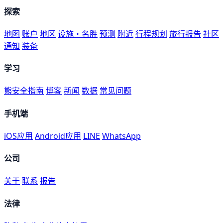
探索
地图
账户
地区
设施・名胜
预测
附近
行程规划
旅行报告
社区
通知
装备
学习
熊安全指南
博客
新闻
数据
常见问题
手机端
iOS应用
Android应用
LINE
WhatsApp
公司
关于
联系
报告
法律