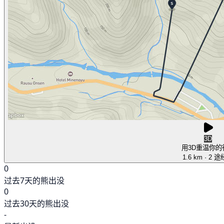
3D
用3D重温你的
1.6 km
· 2 
0
过去7天的熊出没
0
过去30天的熊出没
-