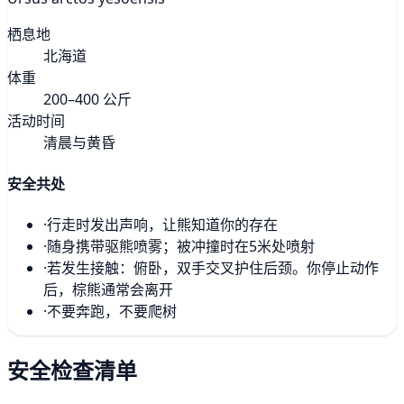
栖息地
北海道
体重
200–400 公斤
活动时间
清晨与黄昏
安全共处
·
行走时发出声响，让熊知道你的存在
·
随身携带驱熊喷雾；被冲撞时在5米处喷射
·
若发生接触：俯卧，双手交叉护住后颈。你停止动作
后，棕熊通常会离开
·
不要奔跑，不要爬树
安全检查清单