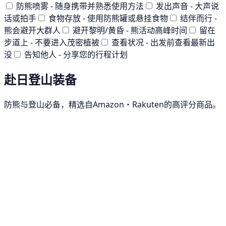
防熊喷雾 - 随身携带并熟悉使用方法
发出声音 - 大声说
话或拍手
食物存放 - 使用防熊罐或悬挂食物
结伴而行 -
熊会避开大群人
避开黎明/黄昏 - 熊活动高峰时间
留在
步道上 - 不要进入茂密植被
查看状况 - 出发前查看最新出
没
告知他人 - 分享您的行程计划
赴日登山装备
防熊与登山必备，精选自Amazon・Rakuten的高评分商品。