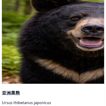
亚洲黑熊
Ursus thibetanus japonicus