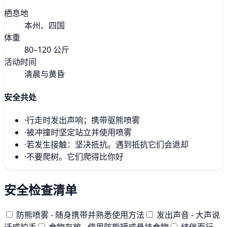
栖息地
本州、四国
体重
80–120 公斤
活动时间
清晨与黄昏
安全共处
·
行走时发出声响；携带驱熊喷雾
·
被冲撞时坚定站立并使用喷雾
·
若发生接触：坚决抵抗。遇到抵抗它们会退却
·
不要爬树。它们爬得比你好
安全检查清单
防熊喷雾 - 随身携带并熟悉使用方法
发出声音 - 大声说
话或拍手
食物存放 - 使用防熊罐或悬挂食物
结伴而行 -