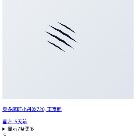
奥多摩町小丹波720, 東京都
官方 ·
5天前
显示7条更多
G