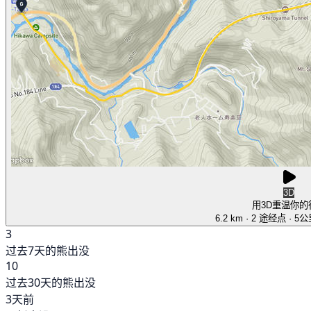
3D
用3D重温你的
6.2 km
· 2 途经点
· 5
3
过去7天的熊出没
10
过去30天的熊出没
3天前