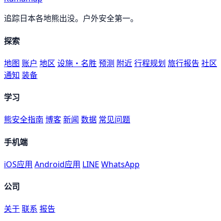
追踪日本各地熊出没。户外安全第一。
探索
地图
账户
地区
设施・名胜
预测
附近
行程规划
旅行报告
社区
通知
装备
学习
熊安全指南
博客
新闻
数据
常见问题
手机端
iOS应用
Android应用
LINE
WhatsApp
公司
关于
联系
报告