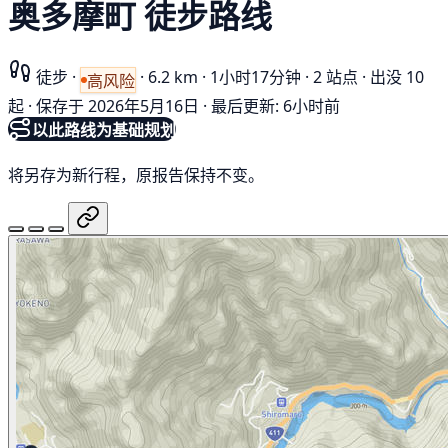
奥多摩町 徒步路线
徒步
·
·
6.2 km
·
1小时17分钟
·
2 站点
·
出没 10
高风险
起
·
保存于 2026年5月16日
·
最后更新: 6小时前
以此路线为基础规划
将另存为新行程，原报告保持不变。