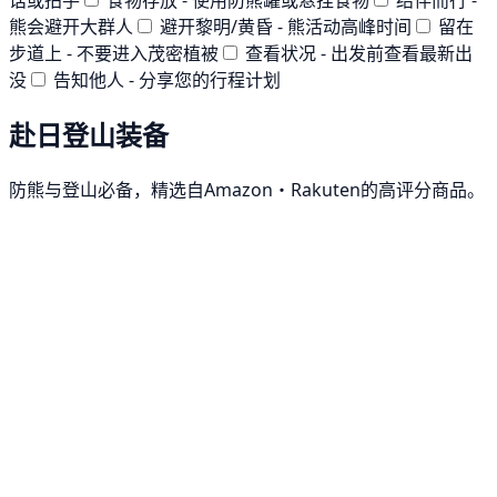
熊会避开大群人
避开黎明/黄昏 - 熊活动高峰时间
留在
步道上 - 不要进入茂密植被
查看状况 - 出发前查看最新出
没
告知他人 - 分享您的行程计划
赴日登山装备
防熊与登山必备，精选自Amazon・Rakuten的高评分商品。