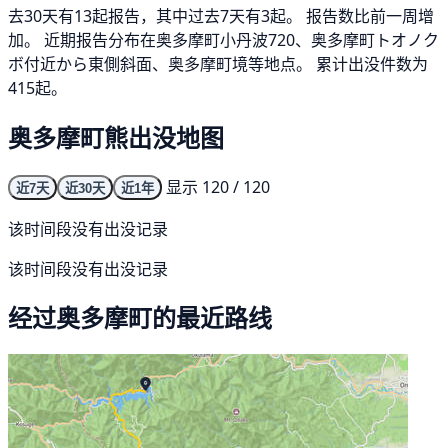
去30天有13起报告，其中过去7天有3起。 报告数比前一周增
加。 近期报告分布在奥多摩町小丹波720、奥多摩町トオノク
ボ付近から東側斜面、奥多摩町境等地点。 累计出没件数为
415起。
奥多摩町熊出没地图
显示 120 / 120
近7天
近30天
近1年
该时间段没有出没记录
该时间段没有出没记录
经过奥多摩町的最近路线