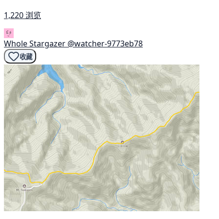
1,220 浏览
Whole Stargazer
@watcher-9773eb78
收藏