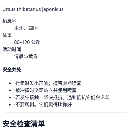
Ursus thibetanus japonicus
栖息地
本州、四国
体重
80–120 公斤
活动时间
清晨与黄昏
安全共处
·
行走时发出声响；携带驱熊喷雾
·
被冲撞时坚定站立并使用喷雾
·
若发生接触：坚决抵抗。遇到抵抗它们会退却
·
不要爬树。它们爬得比你好
安全检查清单