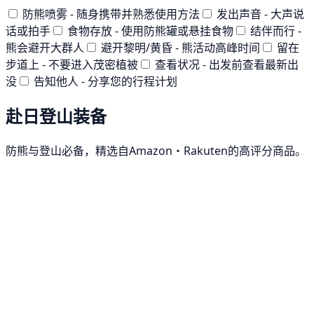
防熊喷雾 - 随身携带并熟悉使用方法
发出声音 - 大声说
话或拍手
食物存放 - 使用防熊罐或悬挂食物
结伴而行 -
熊会避开大群人
避开黎明/黄昏 - 熊活动高峰时间
留在
步道上 - 不要进入茂密植被
查看状况 - 出发前查看最新出
没
告知他人 - 分享您的行程计划
赴日登山装备
防熊与登山必备，精选自Amazon・Rakuten的高评分商品。