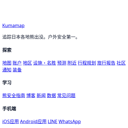
Kumamap
追踪日本各地熊出没。户外安全第一。
探索
地图
账户
地区
设施・名胜
预测
附近
行程规划
旅行报告
社区
通知
装备
学习
熊安全指南
博客
新闻
数据
常见问题
手机端
iOS应用
Android应用
LINE
WhatsApp