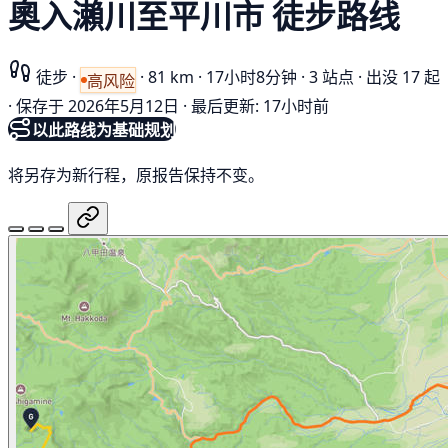
奧入瀨川至平川市 徒步路线
徒步
·
·
81 km
·
17小时8分钟
·
3 站点
·
出没 17 起
高风险
·
保存于 2026年5月12日
·
最后更新: 17小时前
以此路线为基础规划
将另存为新行程，原报告保持不变。