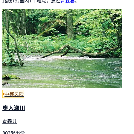
路线1公里内1个地点，途经
青森县
。
中等风险
奧入瀨川
青森县
803起出没