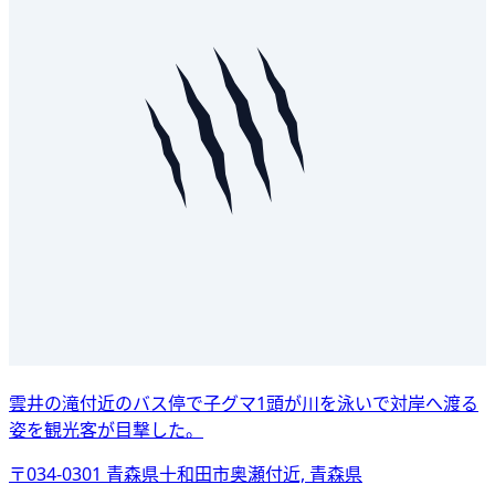
雲井の滝付近のバス停で子グマ1頭が川を泳いで対岸へ渡る
姿を観光客が目撃した。
〒034-0301 青森県十和田市奥瀬付近, 青森県