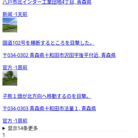
八戸市北インター工業団地4丁目, 青森県
新闻 ·
1天前
国道102号を横断するところを目撃した。
〒034-0302 青森県十和田市沢田字後平付近, 青森県
官方 ·
1周前
子熊１頭が北方向へ移動するのを目撃。
〒034-0303 青森県十和田市法量１, 青森県
官方 ·
1周前
显示14条更多
1