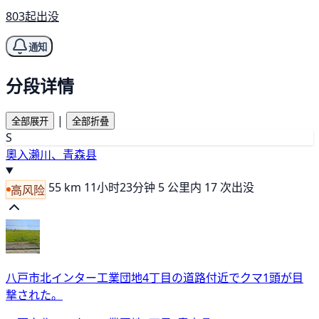
803起出没
通知
分段详情
|
全部展开
全部折叠
S
奧入瀨川、青森县
55 km
11小时23分钟
5 公里内 17 次出没
高风险
八戸市北インター工業団地4丁目の道路付近でクマ1頭が目
撃された。