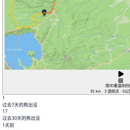
3D
用3D重温你的
81 km
· 3 途经点
· 5
1
过去7天的熊出没
17
过去30天的熊出没
1天前