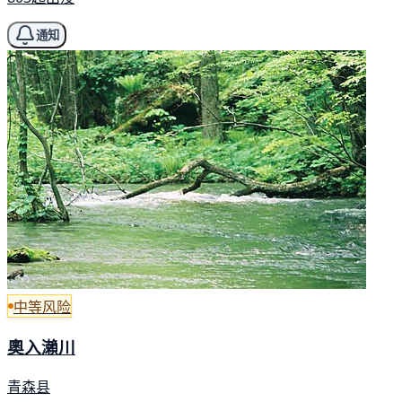
通知
中等风险
奧入瀨川
青森县