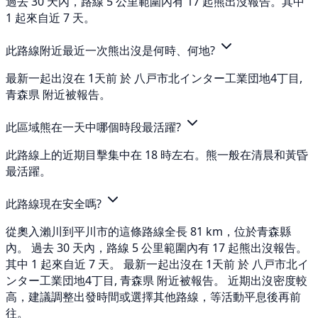
過去 30 天內，路線 5 公里範圍內有 17 起熊出沒報告。其中
1 起來自近 7 天。
此路線附近最近一次熊出沒是何時、何地?
最新一起出沒在 1天前 於 八戸市北インター工業団地4丁目,
青森県 附近被報告。
此區域熊在一天中哪個時段最活躍?
此路線上的近期目擊集中在 18 時左右。熊一般在清晨和黃昏
最活躍。
此路線現在安全嗎?
從奧入瀨川到平川市的這條路線全長 81 km，位於青森縣
內。 過去 30 天內，路線 5 公里範圍內有 17 起熊出沒報告。
其中 1 起來自近 7 天。 最新一起出沒在 1天前 於 八戸市北イ
ンター工業団地4丁目, 青森県 附近被報告。 近期出沒密度較
高，建議調整出發時間或選擇其他路線，等活動平息後再前
往。