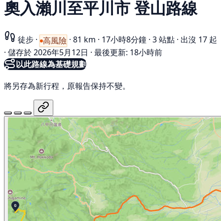
奧入瀨川至平川市 登山路線
徒步
·
·
81 km
·
17小時8分鐘
·
3 站點
·
出沒 17 起
高風險
·
儲存於 2026年5月12日
·
最後更新: 18小時前
以此路線為基礎規劃
將另存為新行程，原報告保持不變。