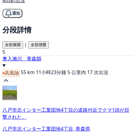
803起出沒
通知
分段詳情
|
全部展開
全部摺疊
S
奧入瀨川、青森縣
55 km
11小時23分鐘
5 公里內 17 次出沒
高風險
八戸市北インター工業団地4丁目の道路付近でクマ1頭が目
撃された。
八戸市北インター工業団地4丁目, 青森県