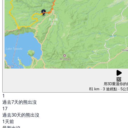
3D
用3D重溫你的
81 km
· 3 途經點
· 5
1
過去7天的熊出沒
17
過去30天的熊出沒
1天前