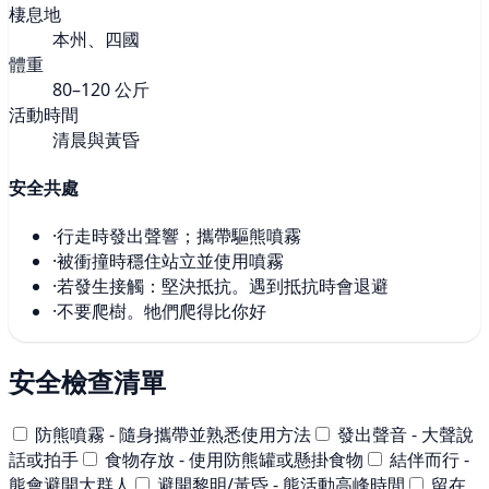
棲息地
本州、四國
體重
80–120 公斤
活動時間
清晨與黃昏
安全共處
·
行走時發出聲響；攜帶驅熊噴霧
·
被衝撞時穩住站立並使用噴霧
·
若發生接觸：堅決抵抗。遇到抵抗時會退避
·
不要爬樹。牠們爬得比你好
安全檢查清單
防熊噴霧 - 隨身攜帶並熟悉使用方法
發出聲音 - 大聲說
話或拍手
食物存放 - 使用防熊罐或懸掛食物
結伴而行 -
熊會避開大群人
避開黎明/黃昏 - 熊活動高峰時間
留在