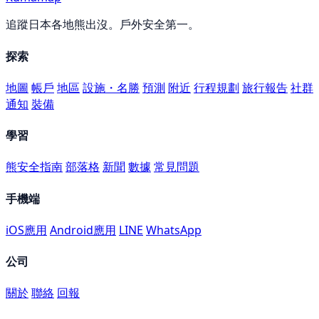
追蹤日本各地熊出沒。戶外安全第一。
探索
地圖
帳戶
地區
設施・名勝
預測
附近
行程規劃
旅行報告
社群
通知
裝備
學習
熊安全指南
部落格
新聞
數據
常見問題
手機端
iOS應用
Android應用
LINE
WhatsApp
公司
關於
聯絡
回報