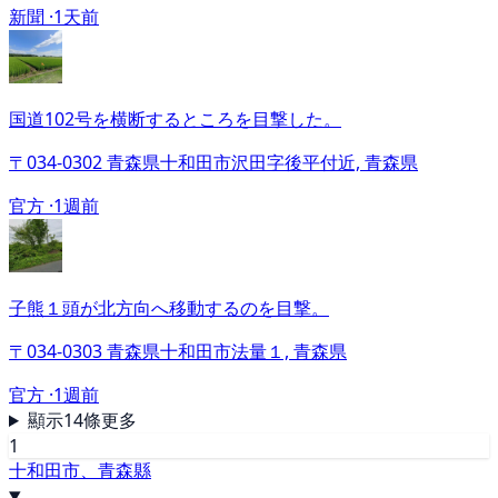
新聞 ·
1天前
国道102号を横断するところを目撃した。
〒034-0302 青森県十和田市沢田字後平付近, 青森県
官方 ·
1週前
子熊１頭が北方向へ移動するのを目撃。
〒034-0303 青森県十和田市法量１, 青森県
官方 ·
1週前
顯示14條更多
1
十和田市、青森縣