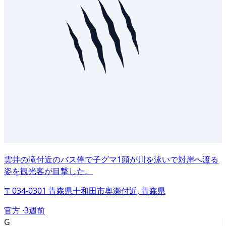
雲井の滝付近のバス停で子グマ1頭が川を泳いで対岸へ渡る
姿を観光客が目撃した。
〒034-0301 青森県十和田市奥瀬付近, 青森県
官方 ·
3週前
G