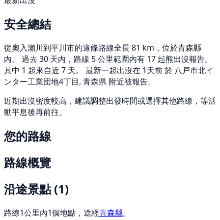
最新出沒
安全總結
從奧入瀨川到平川市的這條路線全長 81 km，位於青森縣
內。 過去 30 天內，路線 5 公里範圍內有 17 起熊出沒報告。
其中 1 起來自近 7 天。 最新一起出沒在 1天前 於 八戸市北イ
ンター工業団地4丁目, 青森県 附近被報告。
近期出沒密度較高，建議調整出發時間或選擇其他路線，等活
動平息後再前往。
您的路線
路線概覽
沿途景點
(1)
路線1公里內1個地點，途經
青森縣
。