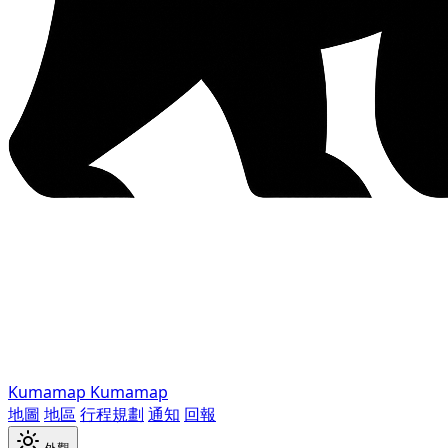
Kumamap
Kumamap
地圖
地區
行程規劃
通知
回報