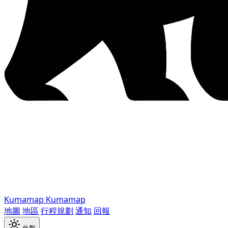
Kumamap
Kumamap
地圖
地區
行程規劃
通知
回報