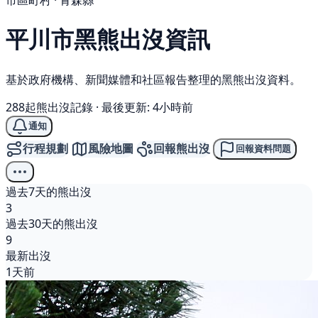
市區町村 · 青森縣
平川市
黑熊
出沒資訊
基於政府機構、新聞媒體和社區報告整理的黑熊出沒資料。
288起熊出沒記錄
·
最後更新: 4小時前
通知
行程規劃
風險地圖
回報熊出沒
回報資料問題
過去7天的熊出沒
3
過去30天的熊出沒
9
最新出沒
1天前