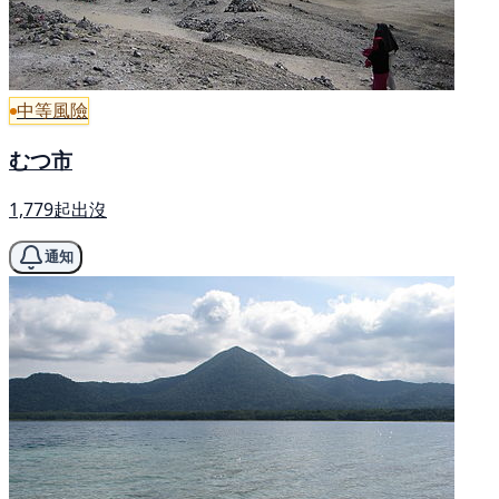
中等風險
むつ市
1,779起出沒
通知