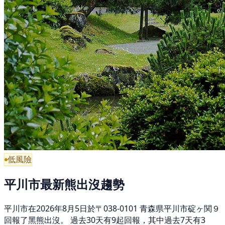
低風險
平川市最新熊出沒趨勢
平川市在2026年8月5日於〒038-0101 青森県平川市碇ヶ関９
回報了黑熊出沒。 過去30天有9起回報，其中過去7天有3