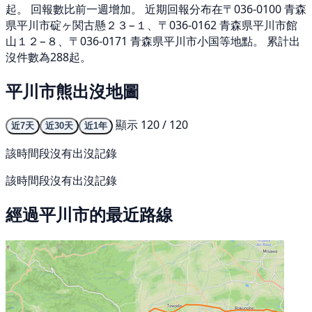
起。 回報數比前一週增加。 近期回報分布在〒036-0100 青森
県平川市碇ヶ関古懸２３−１、〒036-0162 青森県平川市館
山１２−８、〒036-0171 青森県平川市小国等地點。 累計出
沒件數為288起。
平川市熊出沒地圖
顯示 120 / 120
近7天
近30天
近1年
該時間段沒有出沒記錄
該時間段沒有出沒記錄
經過平川市的最近路線