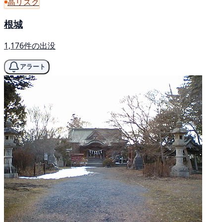
高リスク
根城
1,176件の出没
アラート