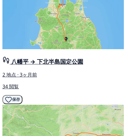
八幡平 → 下北半島国定公園
2 地点 · 3ヶ月前
34 閲覧
保存