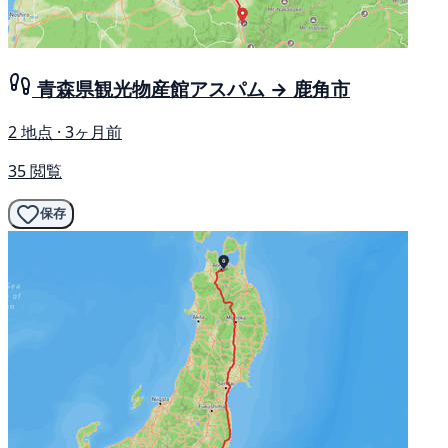
青森県観光物産館アスパム → 鹿角市
2 地点 · 3ヶ月前
35 閲覧
保存