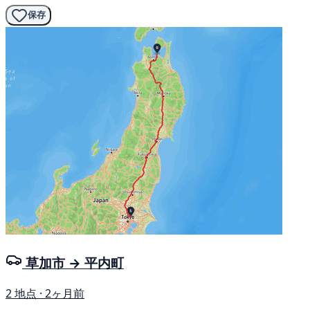
保存
草加市 → 平内町
2 地点 · 2ヶ月前