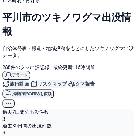
市区町村 · 青森県
平川市の
ツキノワグマ
出没情
報
自治体発表・報道・地域投稿をもとにしたツキノワグマ出没
データ。
288件のクマ出没記録
·
最終更新: 16時間前
アラート
旅行計画
リスクマップ
クマ報告
掲載内容の確認を依頼
過去7日間の出没件数
3
過去30日間の出没件数
9