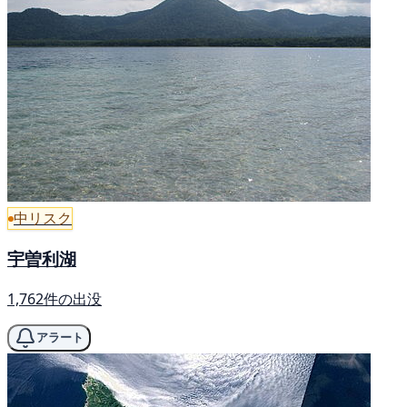
中リスク
宇曽利湖
1,762件の出没
アラート