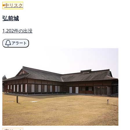
中リスク
弘前城
1,202件の出没
アラート