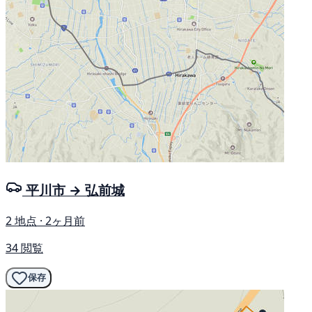
平川市 → 弘前城
2 地点 · 2ヶ月前
34 閲覧
保存