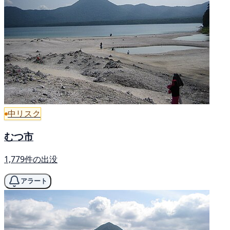
中リスク
むつ市
1,779件の出没
アラート