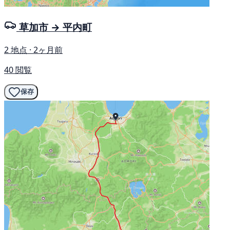
草加市 → 平内町
2 地点 · 2ヶ月前
40 閲覧
保存