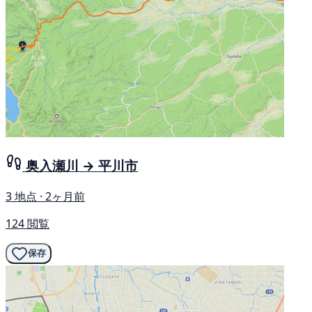
奥入瀬川 → 平川市
3 地点 · 2ヶ月前
124 閲覧
保存