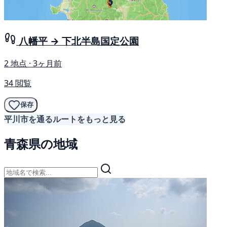
八幡平 → 下北半島国定公園
2 地点 · 3ヶ月前
34 閲覧
保存
平川市を通るルートをもっと見る
青森県の地域