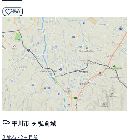
保存
平川市 → 弘前城
2 地点 · 2ヶ月前