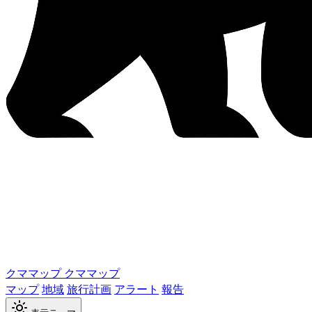
クママップ
クママップ
マップ
地域
旅行計画
アラート
報告