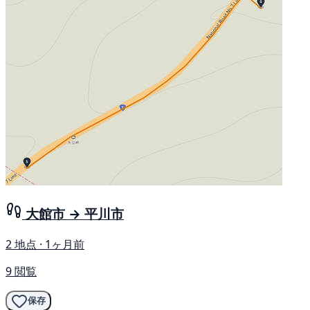
大館市 → 平川市
2 地点 · 1ヶ月前
9 閲覧
保存