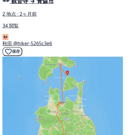
観音寺 → 青森市
2 地点 · 2ヶ月前
34 閲覧
秋田
@hiker-5265c3e6
保存