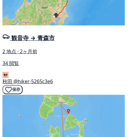
観音寺 → 青森市
2 地点 · 2ヶ月前
34 閲覧
秋田
@hiker-5265c3e6
保存