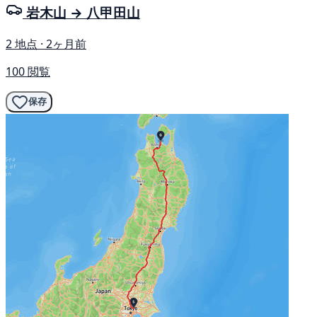
岩木山 → 八甲田山
2 地点 · 2ヶ月前
100 閲覧
保存