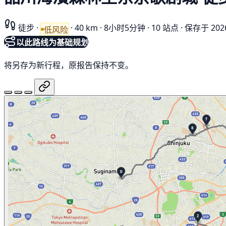
徒步
·
·
40 km
·
8小时5分钟
·
10 站点
·
保存于 202
低风险
以此路线为基础规划
将另存为新行程，原报告保持不变。