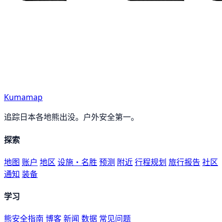
Kumamap
追踪日本各地熊出没。户外安全第一。
探索
地图
账户
地区
设施・名胜
预测
附近
行程规划
旅行报告
社区
通知
装备
学习
熊安全指南
博客
新闻
数据
常见问题