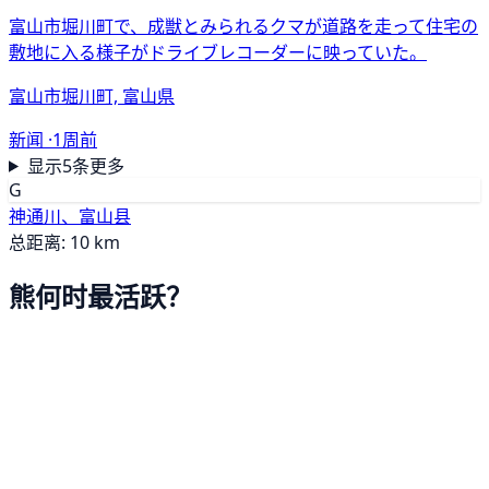
富山市堀川町で、成獣とみられるクマが道路を走って住宅の
敷地に入る様子がドライブレコーダーに映っていた。
富山市堀川町, 富山県
新闻 ·
1周前
显示5条更多
G
神通川、富山县
总距离: 10 km
熊何时最活跃？