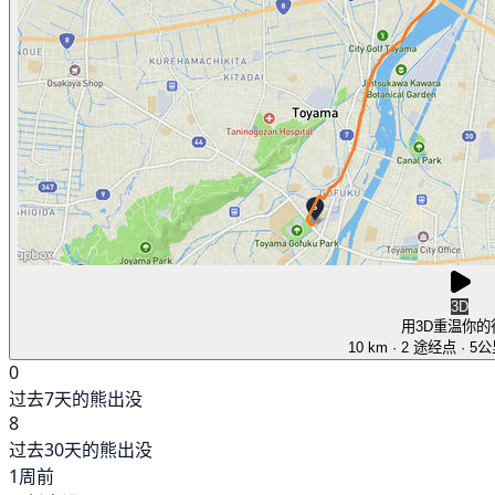
3D
用3D重温你的
10 km
· 2 途经点
· 5
0
过去7天的熊出没
8
过去30天的熊出没
1周前