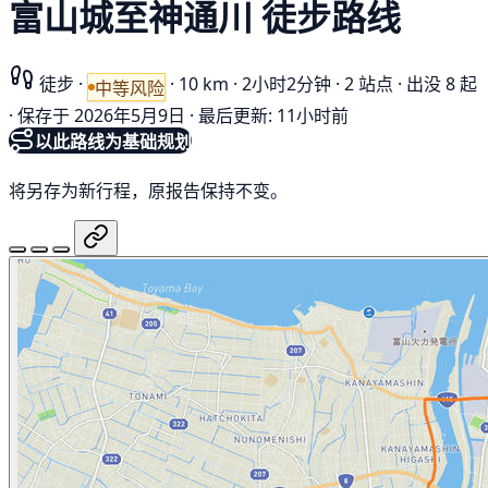
富山城至神通川 徒步路线
徒步
·
·
10 km
·
2小时2分钟
·
2 站点
·
出没 8 起
中等风险
·
保存于 2026年5月9日
·
最后更新: 11小时前
以此路线为基础规划
将另存为新行程，原报告保持不变。