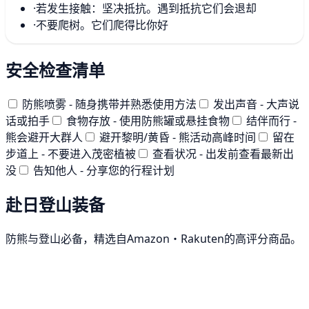
·
若发生接触：坚决抵抗。遇到抵抗它们会退却
·
不要爬树。它们爬得比你好
安全检查清单
防熊喷雾 - 随身携带并熟悉使用方法
发出声音 - 大声说
话或拍手
食物存放 - 使用防熊罐或悬挂食物
结伴而行 -
熊会避开大群人
避开黎明/黄昏 - 熊活动高峰时间
留在
步道上 - 不要进入茂密植被
查看状况 - 出发前查看最新出
没
告知他人 - 分享您的行程计划
赴日登山装备
防熊与登山必备，精选自Amazon・Rakuten的高评分商品。