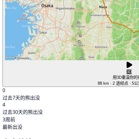
3D
用3D重温你的
88 km
· 2 途经点
· 5
0
过去7天的熊出没
4
过去30天的熊出没
3周前
最新出没