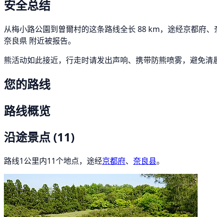
安全总结
从梅小路公園到曽爾村的这条路线全长 88 km，途经京都府、奈良
奈良県 附近被报告。
熊活动如此接近，行走时请发出声响、携带防熊喷雾，避免清
您的路线
路线概览
沿途景点
(11)
路线1公里内11个地点，途经
京都府
、
奈良县
。