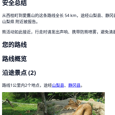
安全总结
从西桂町到愛鷹山的这条路线全长 54 km，途经山梨县、静冈县。 
山梨県 附近被报告。
熊活动如此接近，行走时请发出声响、携带防熊喷雾，避免清
您的路线
路线概览
沿途景点
(2)
路线1公里内2个地点，途经
山梨县
、
静冈县
。