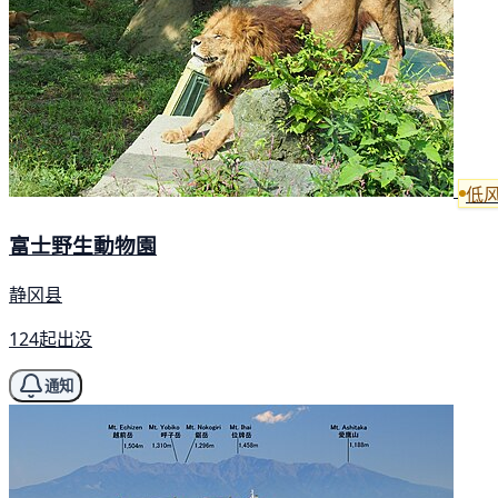
低
富士野生動物園
静冈县
124起出没
通知