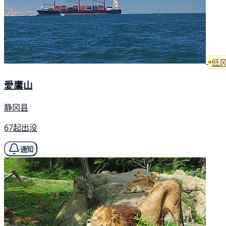
低
愛鷹山
静冈县
67起出没
通知