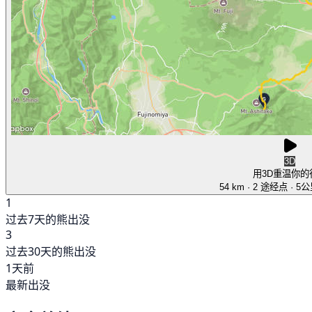
3D
用3D重温你的
54 km
· 2 途经点
· 5
1
过去7天的熊出没
3
过去30天的熊出没
1天前
最新出没