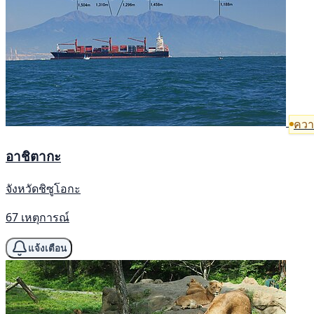
ความ
อาชิตากะ
จังหวัดชิซูโอกะ
67 เหตุการณ์
แจ้งเตือน