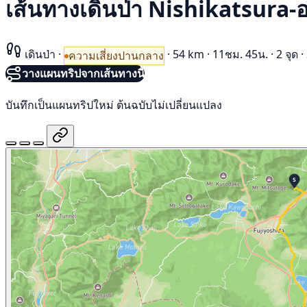
เส้นทางเดินป่า Nishikatsura-
เดินป่า
·
·
54 km
·
11ชม. 45น.
·
2 จุด
·
ความเสี่ยงปานกลาง
วางแผนทริปจากเส้นทางนี้
บันทึกเป็นแผนทริปใหม่ ต้นฉบับไม่เปลี่ยนแปลง