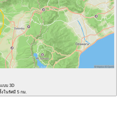
นแบบ 3D
ั้งในรัศมี 5 กม.