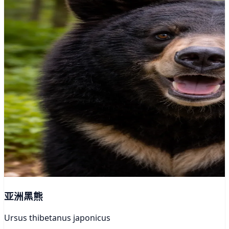
亚洲黑熊
Ursus thibetanus japonicus