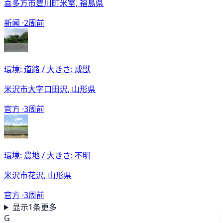
喜多方市豊川町米室, 福島県
新闻 ·
2周前
環境: 道路 / 大きさ: 成獣
米沢市大字口田沢, 山形県
官方 ·
3周前
環境: 農地 / 大きさ: 不明
米沢市花沢, 山形県
官方 ·
3周前
显示1条更多
G