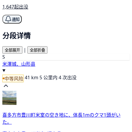
1,647起出没
通知
分段详情
|
全部展开
全部折叠
S
米澤城、山形县
41 km
5 公里内 4 次出没
中等风险
喜多方市豊川町米室の空き地に、体長1mのクマ1頭がい
た。