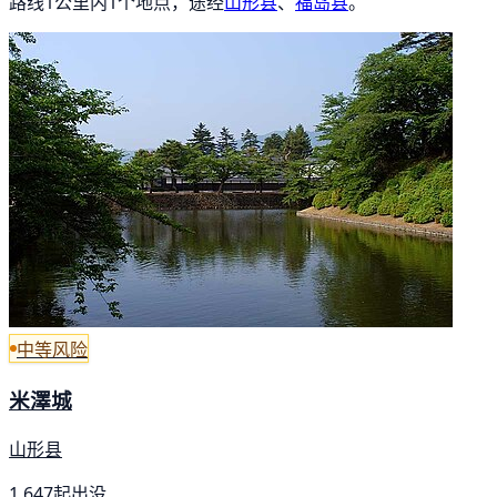
路线1公里内1个地点，途经
山形县
、
福岛县
。
中等风险
米澤城
山形县
1,647起出没