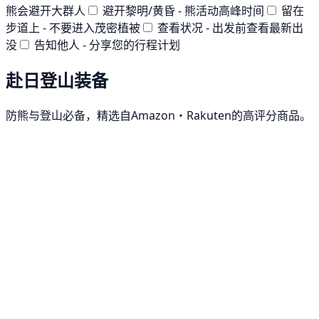
熊会避开大群人
避开黎明/黄昏 - 熊活动高峰时间
留在
步道上 - 不要进入茂密植被
查看状况 - 出发前查看最新出
没
告知他人 - 分享您的行程计划
赴日登山装备
防熊与登山必备，精选自Amazon・Rakuten的高评分商品。