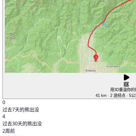
3D
用3D重温你的
41 km
· 2 途经点
· 5
0
过去7天的熊出没
4
过去30天的熊出没
2周前