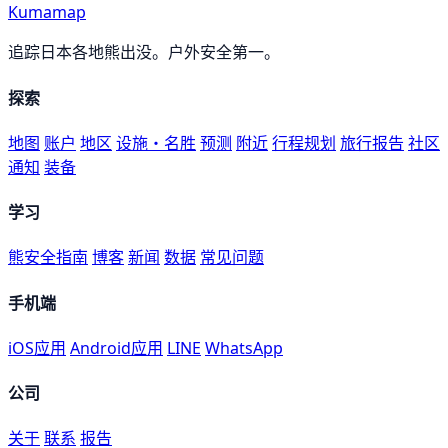
Kumamap
追踪日本各地熊出没。户外安全第一。
探索
地图
账户
地区
设施・名胜
预测
附近
行程规划
旅行报告
社区
通知
装备
学习
熊安全指南
博客
新闻
数据
常见问题
手机端
iOS应用
Android应用
LINE
WhatsApp
公司
关于
联系
报告