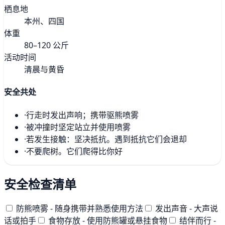
栖息地
本州、四国
体重
80–120 公斤
活动时间
清晨与黄昏
安全共处
·
行走时发出声响；携带驱熊喷雾
·
被冲撞时坚定站立并使用喷雾
·
若发生接触：坚决抵抗。遇到抵抗它们会退却
·
不要爬树。它们爬得比你好
安全检查清单
防熊喷雾 - 随身携带并熟悉使用方法
发出声音 - 大声说
话或拍手
食物存放 - 使用防熊罐或悬挂食物
结伴而行 -