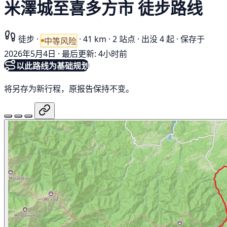
米澤城至喜多方市 徒步路线
徒步
·
·
41 km
·
2 站点
·
出没 4 起
·
保存于
中等风险
2026年5月4日
·
最后更新: 4小时前
以此路线为基础规划
将另存为新行程，原报告保持不变。