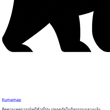
Kumamap
ติดตามเหตุการณ์หมีทั่วญี่ปุ่น ปลอดภัยในกิจกรรมกลางแจ้ง