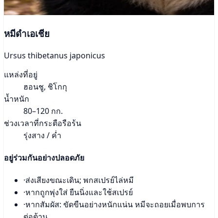
หมีดำเอเชีย
Ursus thibetanus japonicus
แหล่งที่อยู่
ฮอนชู, ชิโกกุ
น้ำหนัก
80–120 กก.
ช่วงเวลาที่กระตือรือร้น
รุ่งสาง / ค่ำ
อยู่ร่วมกันอย่างปลอดภัย
·
ส่งเสียงขณะเดิน; พกสเปรย์ไล่หมี
·
หากถูกพุ่งใส่ ยืนนิ่งและใช้สเปรย์
·
หากสัมผัส: ขัดขืนอย่างหนักแน่น หมีจะถอยเมื่อพบการ
ต่อต้าน