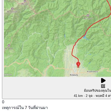
3D
ย้อนทริปของคุณใ
41 km
· 2 จุด
· พบหมี 4 คร
0
เหตุการณ์ใน 7 วันที่ผ่านมา