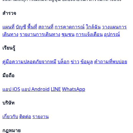
สำรวจ
แผนที่
บัญชี
พื้นที่
สถานที่
การคาดการณ์
ใกล้ฉัน
วางแผนการ
เดินทาง
รายงานการเดินทาง
ชุมชน
การแจ้งเตือน
อุปกรณ์
เรียนรู้
คู่มือความปลอดภัยจากหมี
บล็อก
ข่าว
ข้อมูล
คำถามที่พบบ่อย
มือถือ
แอป iOS
แอป Android
LINE
WhatsApp
บริษัท
เกี่ยวกับ
ติดต่อ
รายงาน
กฎหมาย