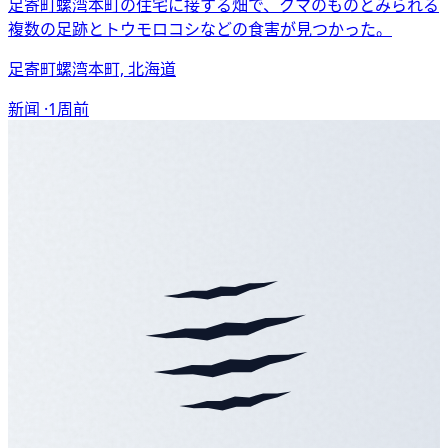
足寄町螺湾本町の住宅に接する畑で、クマのものとみられる
複数の足跡とトウモロコシなどの食害が見つかった。
足寄町螺湾本町, 北海道
新闻 ·
1周前