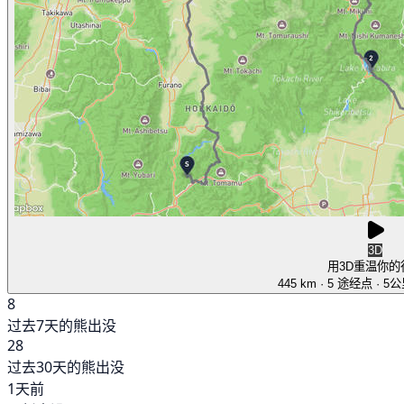
3D
用3D重温你的
445 km
· 5 途经点
· 5
8
过去7天的熊出没
28
过去30天的熊出没
1天前