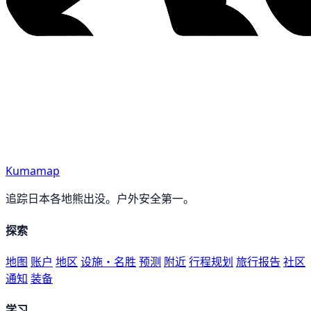
Kumamap
追踪日本各地熊出没。户外安全第一。
探索
地图
账户
地区
设施・名胜
预测
附近
行程规划
旅行报告
社区
通知
装备
学习