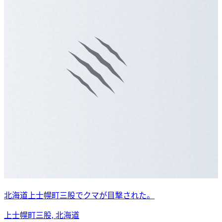
北海道上士幌町三股でクマが目撃された。
上士幌町三股, 北海道