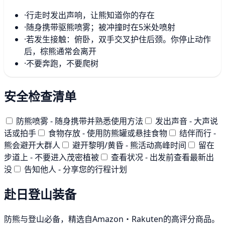
·
行走时发出声响，让熊知道你的存在
·
随身携带驱熊喷雾；被冲撞时在5米处喷射
·
若发生接触：俯卧，双手交叉护住后颈。你停止动作
后，棕熊通常会离开
·
不要奔跑，不要爬树
安全检查清单
防熊喷雾 - 随身携带并熟悉使用方法
发出声音 - 大声说
话或拍手
食物存放 - 使用防熊罐或悬挂食物
结伴而行 -
熊会避开大群人
避开黎明/黄昏 - 熊活动高峰时间
留在
步道上 - 不要进入茂密植被
查看状况 - 出发前查看最新出
没
告知他人 - 分享您的行程计划
赴日登山装备
防熊与登山必备，精选自Amazon・Rakuten的高评分商品。