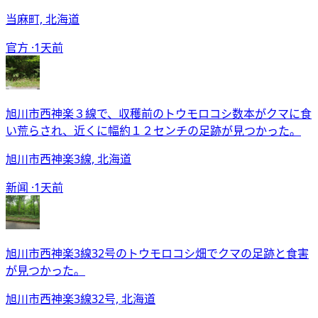
当麻町, 北海道
官方 ·
1天前
旭川市西神楽３線で、収穫前のトウモロコシ数本がクマに食
い荒らされ、近くに幅約１２センチの足跡が見つかった。
旭川市西神楽3線, 北海道
新闻 ·
1天前
旭川市西神楽3線32号のトウモロコシ畑でクマの足跡と食害
が見つかった。
旭川市西神楽3線32号, 北海道