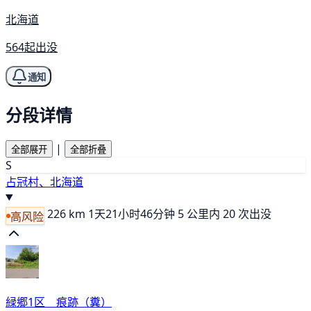
北海道
564起出没
通知
分段详情
|
全部展开
全部折叠
S
占冠村、北海道
226 km
1天21小时46分钟
5 公里内 20 次出没
高风险
緑郷1区 痕跡（糞）