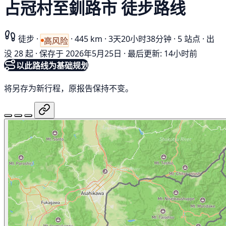
占冠村至釧路市 徒步路线
徒步
·
·
445 km
·
3天20小时38分钟
·
5 站点
·
出
高风险
没 28 起
·
保存于 2026年5月25日
·
最后更新: 14小时前
以此路线为基础规划
将另存为新行程，原报告保持不变。