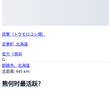
目撃（トウモロコシ畑）
足寄町, 北海道
官方 ·
1周前
G
釧路市、北海道
总距离: 445 km
熊何时最活跃？