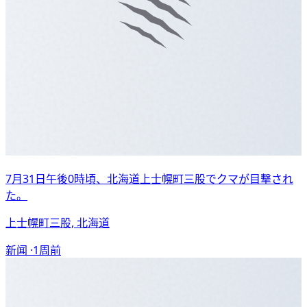
7月31日午後0時頃、北海道上士幌町三股でクマが目撃され
た。
上士幌町三股, 北海道
新闻 ·
1周前