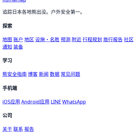
追踪日本各地熊出没。户外安全第一。
探索
地图
账户
地区
设施・名胜
预测
附近
行程规划
旅行报告
社区
通知
装备
学习
熊安全指南
博客
新闻
数据
常见问题
手机端
iOS应用
Android应用
LINE
WhatsApp
公司
关于
联系
报告