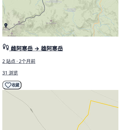
雌阿寒岳 → 雄阿寒岳
2 站点 · 2个月前
31 浏览
收藏