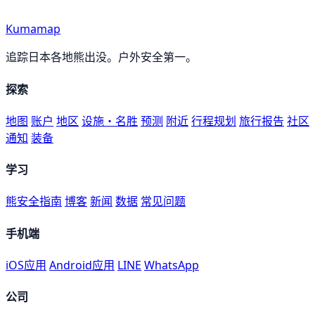
Kumamap
追踪日本各地熊出没。户外安全第一。
探索
地图
账户
地区
设施・名胜
预测
附近
行程规划
旅行报告
社区
通知
装备
学习
熊安全指南
博客
新闻
数据
常见问题
手机端
iOS应用
Android应用
LINE
WhatsApp
公司