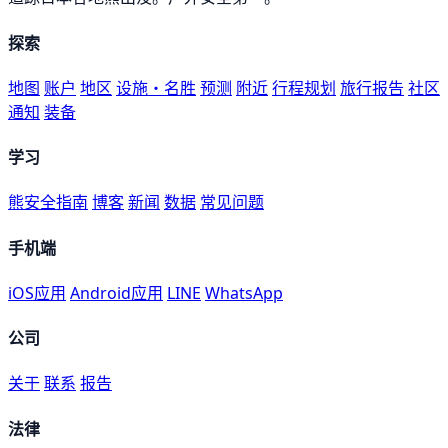
探索
地图
账户
地区
设施・名胜
预测
附近
行程规划
旅行报告
社区
通知
装备
学习
熊安全指南
博客
新闻
数据
常见问题
手机端
iOS应用
Android应用
LINE
WhatsApp
公司
关于
联系
报告
法律