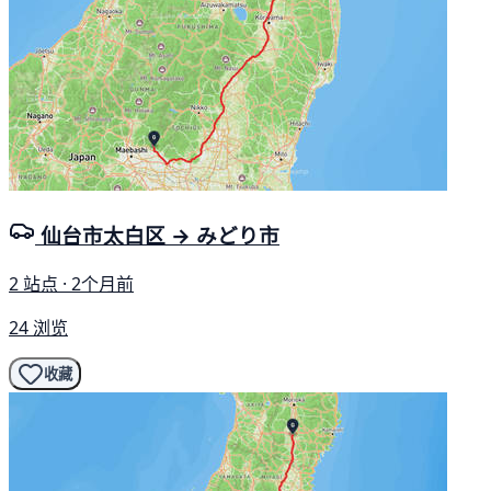
仙台市太白区 → みどり市
2 站点 · 2个月前
24 浏览
收藏