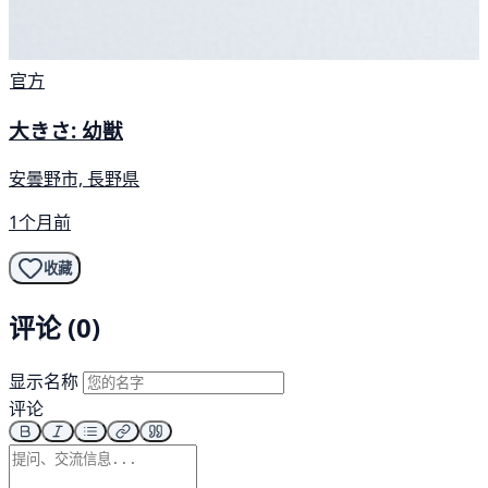
官方
大きさ: 幼獣
安曇野市, 長野県
1个月前
收藏
评论 (0)
显示名称
评论