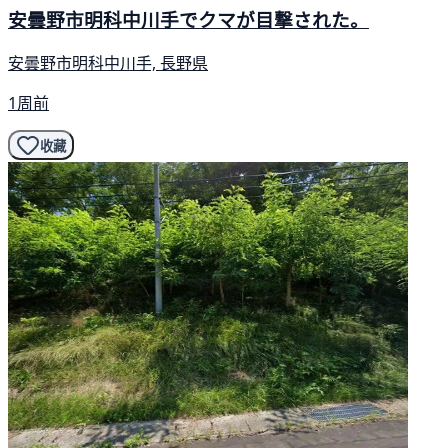
安曇野市明科中川手でクマが目撃された。
安曇野市明科中川手, 長野県
1周前
收藏