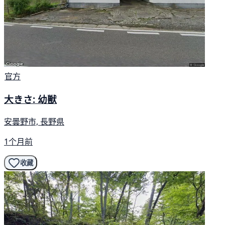
官方
大きさ: 幼獣
安曇野市, 長野県
1个月前
收藏