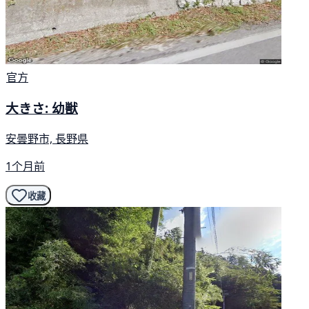
官方
大きさ: 幼獣
安曇野市, 長野県
1个月前
收藏