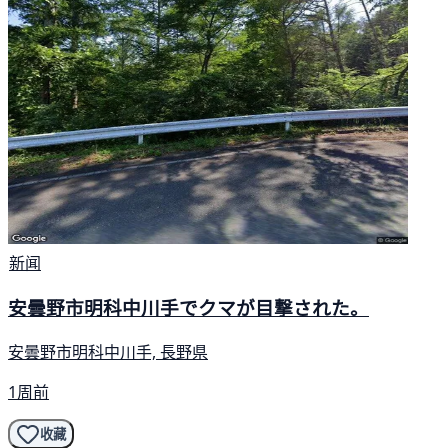
新闻
安曇野市明科中川手でクマが目撃された。
安曇野市明科中川手, 長野県
1周前
收藏