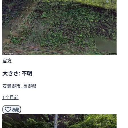
官方
大きさ: 不明
安曇野市, 長野県
1个月前
收藏