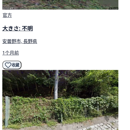
官方
大きさ: 不明
安曇野市, 長野県
1个月前
收藏