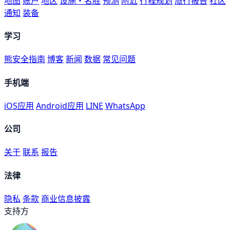
地图
账户
地区
设施・名胜
预测
附近
行程规划
旅行报告
社区
通知
装备
学习
熊安全指南
博客
新闻
数据
常见问题
手机端
iOS应用
Android应用
LINE
WhatsApp
公司
关于
联系
报告
法律
隐私
条款
商业信息披露
支持方