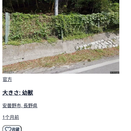
官方
大きさ: 幼獣
安曇野市, 長野県
1个月前
收藏