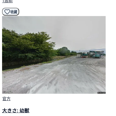
1周前
收藏
官方
大きさ: 幼獣