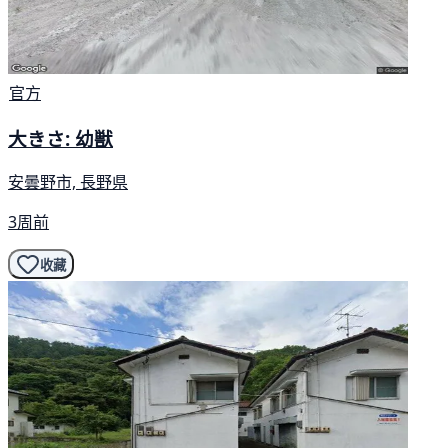
官方
大きさ: 幼獣
安曇野市, 長野県
3周前
收藏