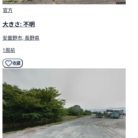
官方
大きさ: 不明
安曇野市, 長野県
1周前
收藏