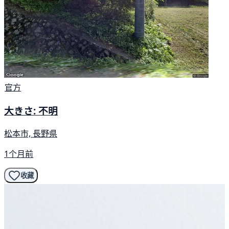
官方
大きさ: 不明
松本市, 長野県
1个月前
收藏