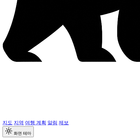
지도
지역
여행 계획
알림
제보
화면 테마