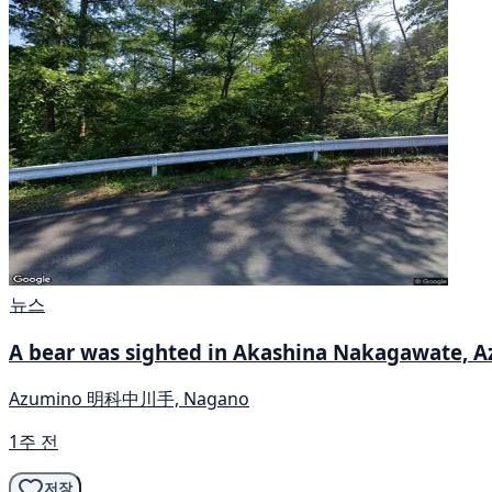
뉴스
A bear was sighted in Akashina Nakagawate, A
Azumino 明科中川手, Nagano
1주 전
저장