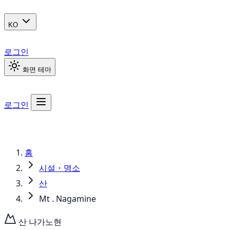
KO
로그인
화면 테마
로그인
홈
시설・명소
산
Mt . Nagamine
산
나가노현