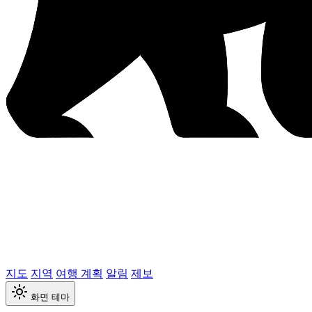
지도
지역
여행 계획
알림
제보
화면 테마