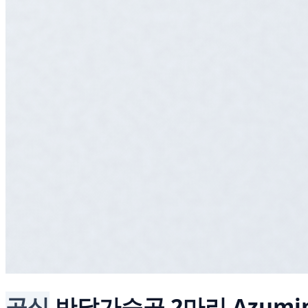
공식
반달가슴곰 2마리
Azumi