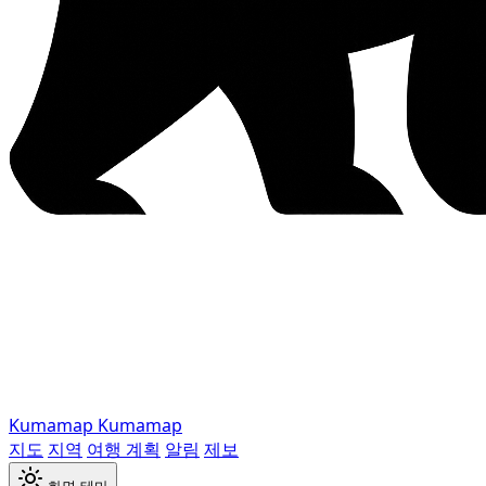
Kumamap
Kumamap
지도
지역
여행 계획
알림
제보