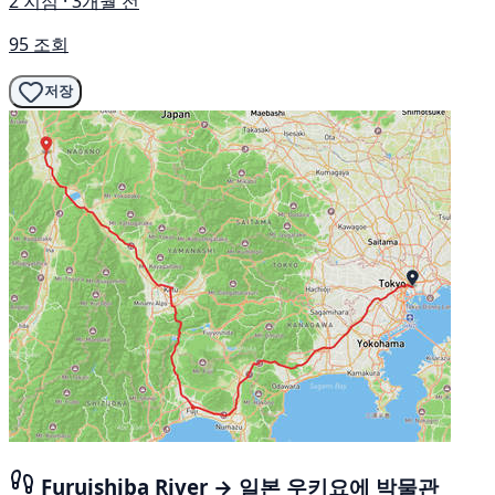
2 지점 · 3개월 전
95 조회
저장
Furuishiba River → 일본 우키요에 박물관