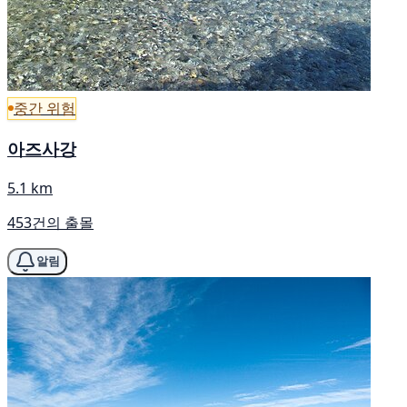
중간 위험
아즈사강
5.1 km
453건의 출몰
알림