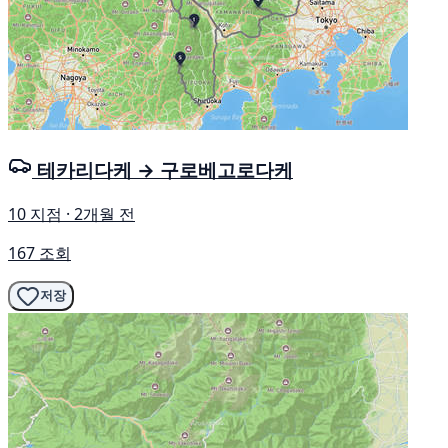
테카리다케 → 구로베고로다케
10 지점 · 2개월 전
167 조회
저장