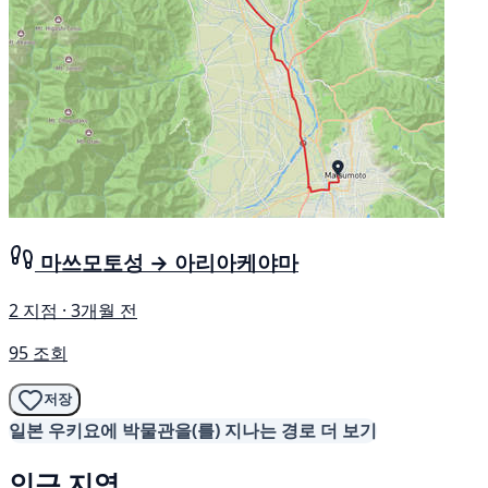
마쓰모토성 → 아리아케야마
2 지점 · 3개월 전
95 조회
저장
일본 우키요에 박물관을(를) 지나는 경로 더 보기
인근 지역