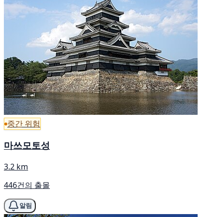
중간 위험
마쓰모토성
3.2 km
446건의 출몰
알림