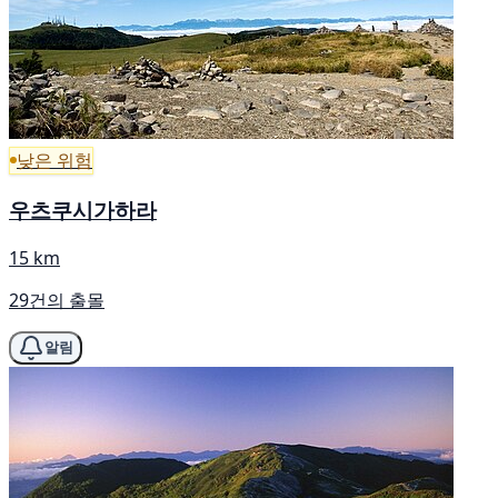
낮은 위험
우츠쿠시가하라
15 km
29건의 출몰
알림