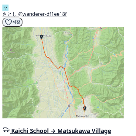
さとし
@wanderer-df1ee18f
저장
Kaichi School → Matsukawa Village