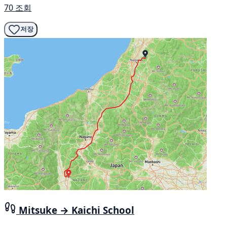
70 조회
저장
Mitsuke → Kaichi School