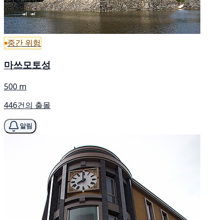
중간 위험
마쓰모토성
500 m
446건의 출몰
알림