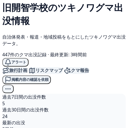
旧開智学校の
ツキノワグマ
出
没情報
自治体発表・報道・地域投稿をもとにしたツキノワグマ出没
データ。
447件のクマ出没記録
·
最終更新: 3時間前
アラート
旅行計画
リスクマップ
クマ報告
掲載内容の確認を依頼
過去7日間の出没件数
5
過去30日間の出没件数
24
最新の出没