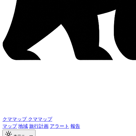
クママップ
クママップ
マップ
地域
旅行計画
アラート
報告