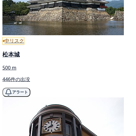
中リスク
松本城
500 m
446件の出没
アラート