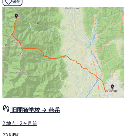
保存
旧開智学校 → 燕岳
2 地点 · 2ヶ月前
23 閲覧