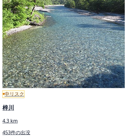
中リスク
梓川
4.3 km
453件の出没