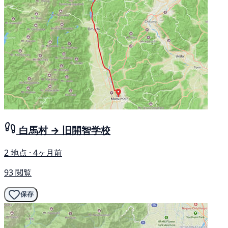
白馬村 → 旧開智学校
2 地点 · 4ヶ月前
93 閲覧
保存