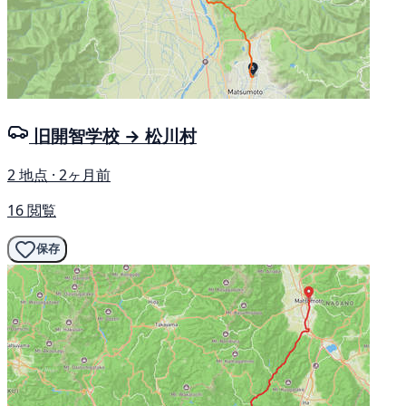
旧開智学校 → 松川村
2 地点 · 2ヶ月前
16 閲覧
保存