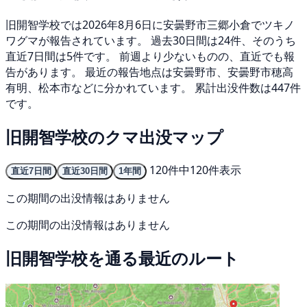
旧開智学校では2026年8月6日に安曇野市三郷小倉でツキノ
ワグマが報告されています。 過去30日間は24件、そのうち
直近7日間は5件です。 前週より少ないものの、直近でも報
告があります。 最近の報告地点は安曇野市、安曇野市穂高
有明、松本市などに分かれています。 累計出没件数は447件
です。
旧開智学校のクマ出没マップ
120件中120件表示
直近7日間
直近30日間
1年間
この期間の出没情報はありません
この期間の出没情報はありません
旧開智学校を通る最近のルート