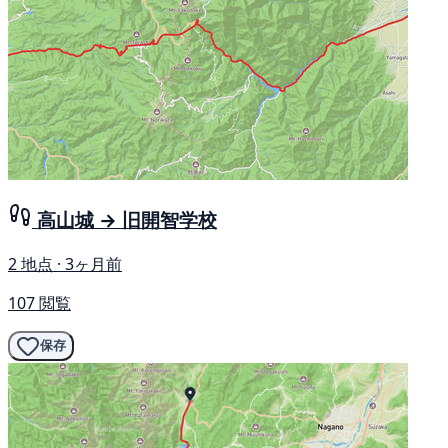
高山城 → 旧開智学校
2 地点 · 3ヶ月前
107 閲覧
保存