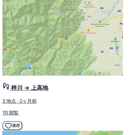
梓川 → 上高地
3 地点 · 2ヶ月前
70 閲覧
保存