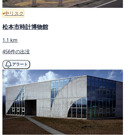
中リスク
松本市時計博物館
1.1 km
456件の出没
アラート