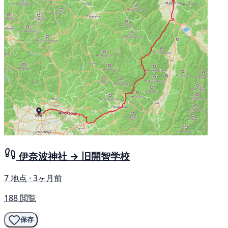
伊奈波神社 → 旧開智学校
7 地点 · 3ヶ月前
188 閲覧
保存