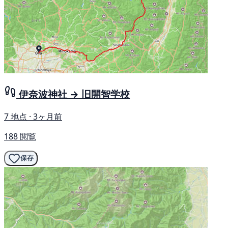
伊奈波神社 → 旧開智学校
7 地点 · 3ヶ月前
188 閲覧
保存