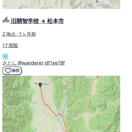
旧開智学校 → 松本市
2 地点 · 1ヶ月前
17 閲覧
さとし
@wanderer-df1ee18f
保存