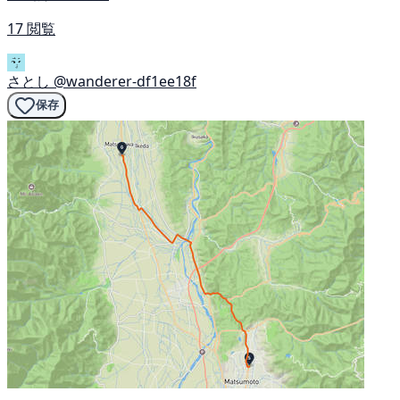
17 閲覧
さとし
@wanderer-df1ee18f
保存