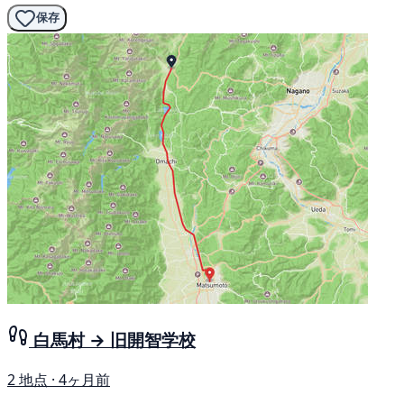
保存
白馬村 → 旧開智学校
2 地点 · 4ヶ月前