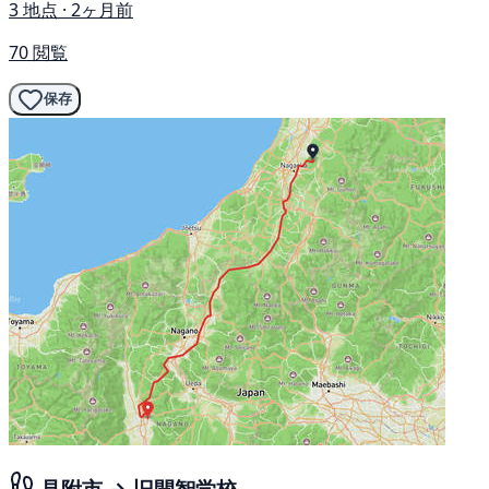
3 地点 · 2ヶ月前
70 閲覧
保存
見附市 → 旧開智学校