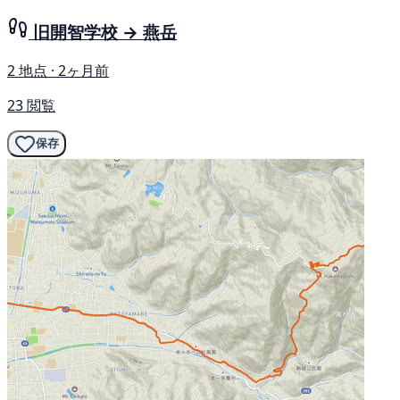
旧開智学校 → 燕岳
2 地点 · 2ヶ月前
23 閲覧
保存