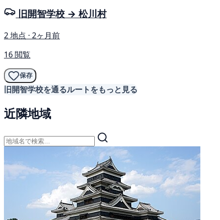
旧開智学校 → 松川村
2 地点 · 2ヶ月前
16 閲覧
保存
旧開智学校を通るルートをもっと見る
近隣地域