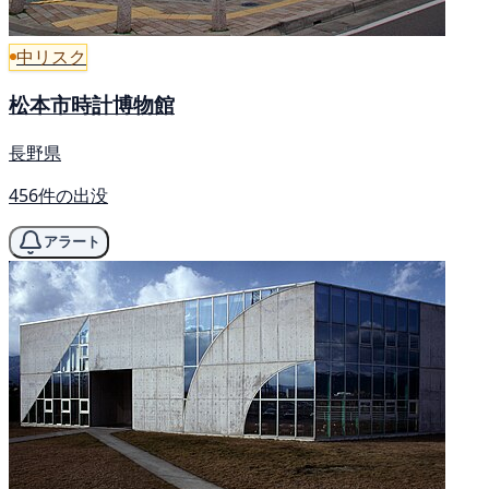
中リスク
松本市時計博物館
長野県
456件の出没
アラート