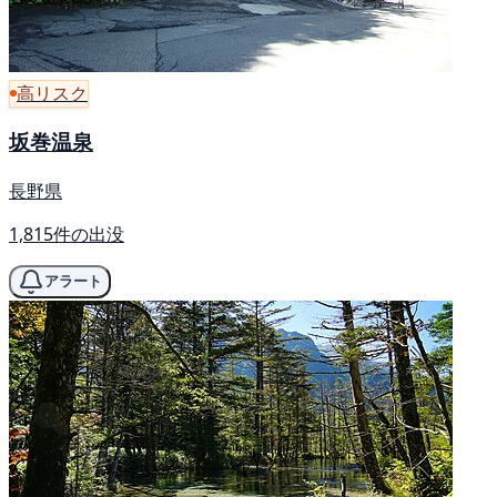
高リスク
坂巻温泉
長野県
1,815件の出没
アラート