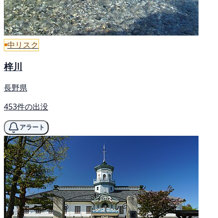
中リスク
梓川
長野県
453件の出没
アラート