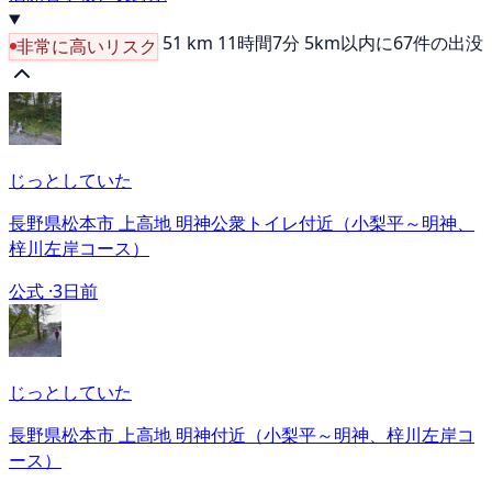
51 km
11時間7分
5km以内に67件の出没
非常に高いリスク
じっとしていた
長野県松本市 上高地 明神公衆トイレ付近（小梨平～明神、
梓川左岸コース）
公式 ·
3日前
じっとしていた
長野県松本市 上高地 明神付近（小梨平～明神、梓川左岸コ
ース）