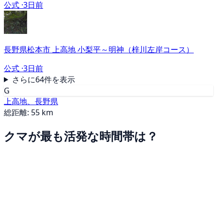
公式 ·
3日前
長野県松本市 上高地 小梨平～明神（梓川左岸コース）
公式 ·
3日前
さらに64件を表示
G
上高地、長野県
総距離: 55 km
クマが最も活発な時間帯は？