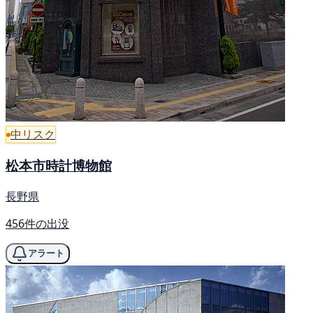
中リスク
松本市時計博物館
長野県
456件の出没
アラート