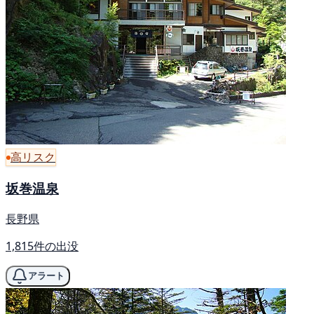
高リスク
坂巻温泉
長野県
1,815件の出没
アラート