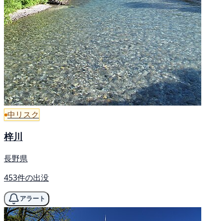
中リスク
梓川
長野県
453件の出没
アラート