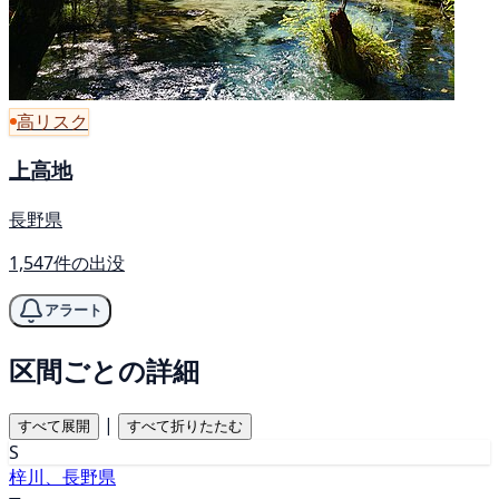
高リスク
上高地
長野県
1,547件の出没
アラート
区間ごとの詳細
|
すべて展開
すべて折りたたむ
S
梓川、長野県