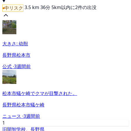
3.5 km
36分
5km以内に2件の出没
中リスク
大きさ: 幼獣
長野県松本市
公式 ·
3週間前
松本市蟻ケ崎でクマが目撃された。
長野県松本市蟻ケ崎
ニュース ·
3週間前
1
旧開智学校、長野県