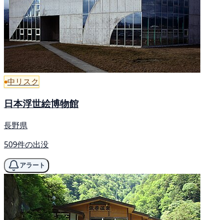
中リスク
日本浮世絵博物館
長野県
509件の出没
アラート