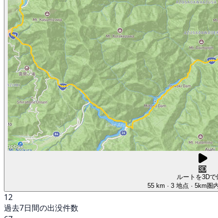
3D
ルートを3Dで
55 km
· 3 地点
· 5km
12
過去7日間の出没件数