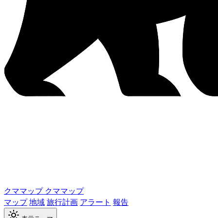
クママップ
クママップ
マップ
地域
旅行計画
アラート
報告