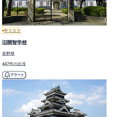
中リスク
旧開智学校
長野県
447件の出没
アラート