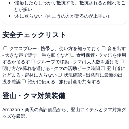
·
接触したらしっかり抵抗する。抵抗されると離れるこ
とが多い
·
木に登らない（向こうの方が登るのが上手い）
安全チェックリスト
クマスプレー - 携帯し、使い方を知っておく
音を出す
- 大きな声で話す、手を叩くなど
食料保管 - クマ缶を使用
するか吊るす
グループで移動 - クマは大人数を避ける
明け方/夕暮れを避ける - クマの活動ピーク時間
登山道に
とどまる - 密林に入らない
状況確認 - 出発前に最新の出
没を確認
誰かに伝える - 旅行計画を共有する
登山・クマ対策装備
Amazon・楽天の高評価品から、登山アイテムとクマ対策グ
ッズを厳選。