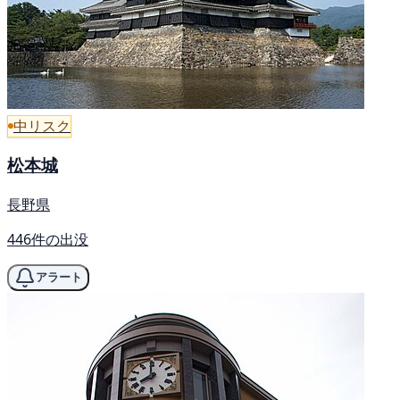
中リスク
松本城
長野県
446件の出没
アラート