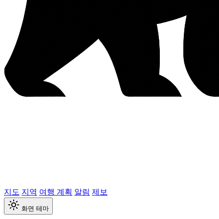
지도
지역
여행 계획
알림
제보
화면 테마