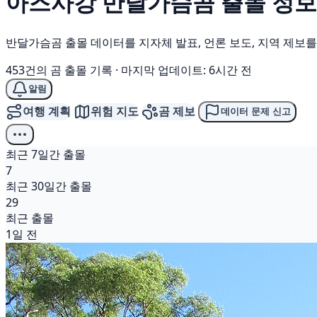
아즈사강
반달가슴곰
출몰 정보
반달가슴곰 출몰 데이터를 지자체 발표, 언론 보도, 지역 제보
453건의 곰 출몰 기록
·
마지막 업데이트: 6시간 전
알림
여행 계획
위험 지도
곰 제보
데이터 문제 신고
최근 7일간 출몰
7
최근 30일간 출몰
29
최근 출몰
1일 전