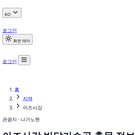
KO
로그인
화면 테마
로그인
홈
지역
아즈사강
관광지 · 나가노현