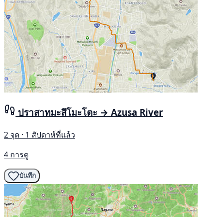
ปราสาทมะสึโมะโตะ → Azusa River
2 จุด · 1 สัปดาห์ที่แล้ว
4 การดู
บันทึก