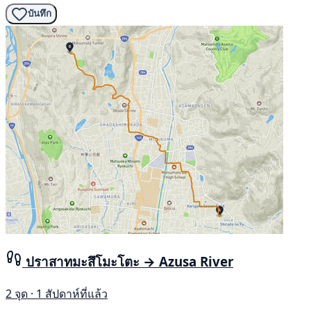
บันทึก
ปราสาทมะสึโมะโตะ → Azusa River
2 จุด · 1 สัปดาห์ที่แล้ว