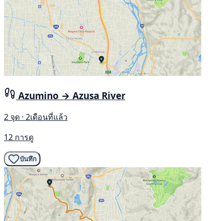
Azumino → Azusa River
2 จุด · 2เดือนที่แล้ว
12 การดู
บันทึก