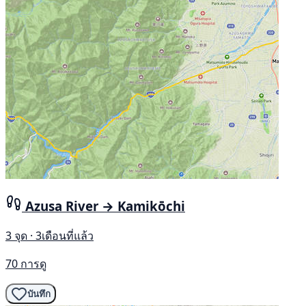
Azusa River → Kamikōchi
3 จุด · 3เดือนที่แล้ว
70 การดู
บันทึก