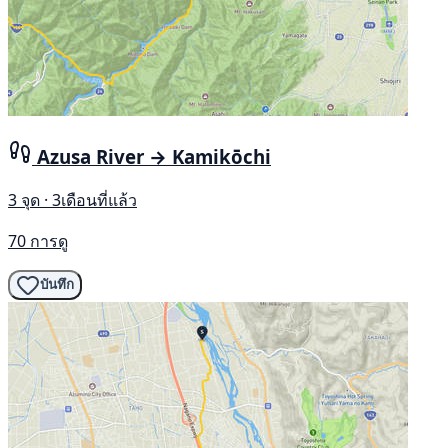
Azusa River → Kamikōchi
3 จุด · 3เดือนที่แล้ว
70 การดู
บันทึก