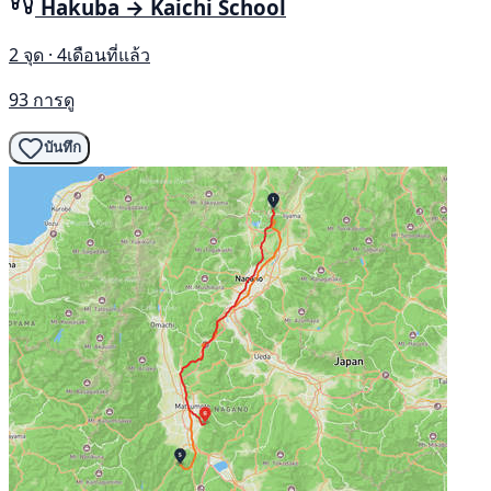
Hakuba → Kaichi School
2 จุด · 4เดือนที่แล้ว
93 การดู
บันทึก