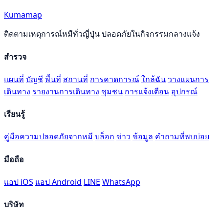
Kumamap
ติดตามเหตุการณ์หมีทั่วญี่ปุ่น ปลอดภัยในกิจกรรมกลางแจ้ง
สำรวจ
แผนที่
บัญชี
พื้นที่
สถานที่
การคาดการณ์
ใกล้ฉัน
วางแผนการ
เดินทาง
รายงานการเดินทาง
ชุมชน
การแจ้งเตือน
อุปกรณ์
เรียนรู้
คู่มือความปลอดภัยจากหมี
บล็อก
ข่าว
ข้อมูล
คำถามที่พบบ่อย
มือถือ
แอป iOS
แอป Android
LINE
WhatsApp
บริษัท