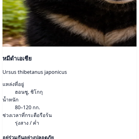
หมีดำเอเชีย
Ursus thibetanus japonicus
แหล่งที่อยู่
ฮอนชู, ชิโกกุ
น้ำหนัก
80–120 กก.
ช่วงเวลาที่กระตือรือร้น
รุ่งสาง / ค่ำ
อยู่ร่วมกันอย่างปลอดภัย