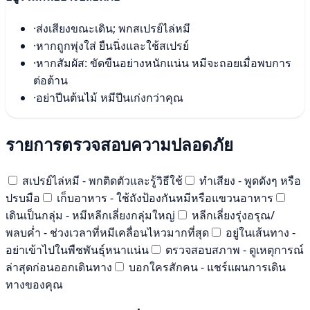
·
ส่งเสียงขณะเดิน; พกสเปรย์ไล่หมี
·
หากถูกพุ่งใส่ ยืนนิ่งและใช้สเปรย์
·
หากสัมผัส: ขัดขืนอย่างหนักแน่น หมีจะถอยเมื่อพบการ
ต่อต้าน
·
อย่าปีนต้นไม้ หมีปีนเก่งกว่าคุณ
รายการตรวจสอบความปลอดภัย
สเปรย์ไล่หมี - พกติดตัวและรู้วิธีใช้
ทำเสียง - พูดดังๆ หรือ
ปรบมือ
เก็บอาหาร - ใช้ถังป้องกันหมีหรือแขวนอาหาร
เดินเป็นกลุ่ม - หมีหลีกเลี่ยงกลุ่มใหญ่
หลีกเลี่ยงรุ่งอรุณ/
พลบค่ำ - ช่วงเวลาที่หมีเคลื่อนไหวมากที่สุด
อยู่ในเส้นทาง -
อย่าเข้าไปในพืชพันธุ์หนาแน่น
ตรวจสอบสภาพ - ดูเหตุการณ์
ล่าสุดก่อนออกเดินทาง
บอกใครสักคน - แชร์แผนการเดิน
ทางของคุณ