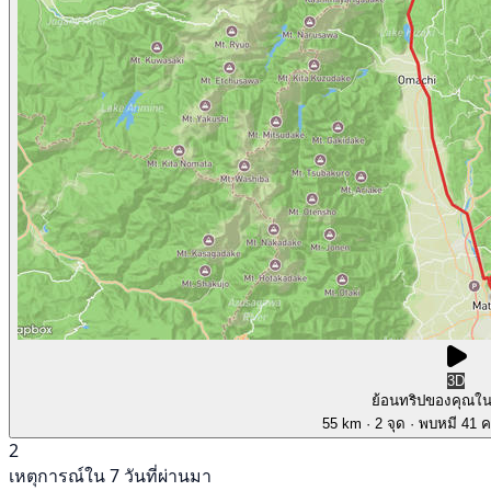
3D
ย้อนทริปของคุณใ
55 km
· 2 จุด
· พบหมี 41 คร
2
เหตุการณ์ใน 7 วันที่ผ่านมา