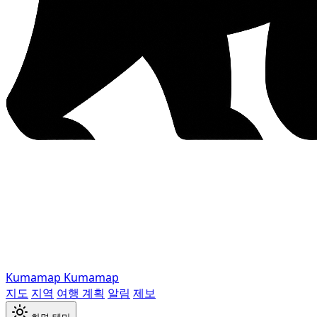
Kumamap
Kumamap
지도
지역
여행 계획
알림
제보