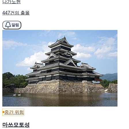
나가노현
447건의 출몰
알림
중간 위험
마쓰모토성