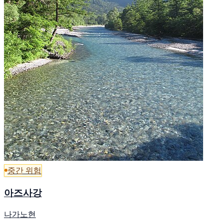
중간 위험
아즈사강
나가노현