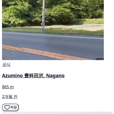
공식
Azumino 豊科田沢, Nagano
865 m
2개월 전
저장