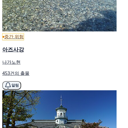
중간 위험
아즈사강
나가노현
453건의 출몰
알림