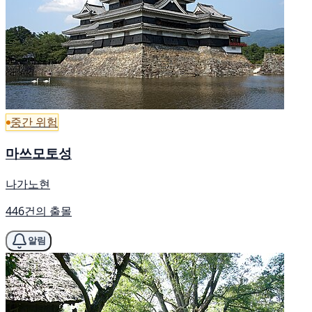
중간 위험
마쓰모토성
나가노현
446건의 출몰
알림