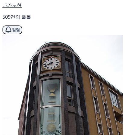
나가노현
509건의 출몰
알림