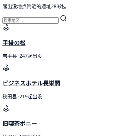
熊出没地点附近的遗址283处。
手掛の松
岩手县 ·
247起出没
ビジネスホテル長栄閣
秋田县 ·
219起出没
旧喫茶ポニー