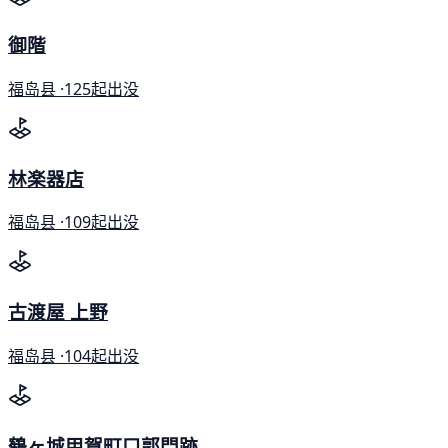
御階
福岛县 ·
125起出没
林楽器店
福岛县 ·
109起出没
古渡屋 上野
福岛县 ·
104起出没
鶴ヶ城甲賀町口郭門跡