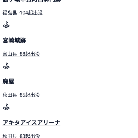
福岛县 ·
104起出没
宮崎城跡
富山县 ·
88起出没
廃屋
秋田县 ·
85起出没
アキタアイスアリーナ
秋田县 ·
83起出没