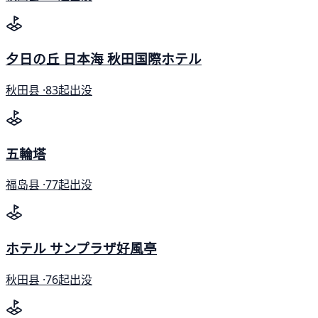
夕日の丘 日本海 秋田国際ホテル
秋田县 ·
83起出没
五輪塔
福岛县 ·
77起出没
ホテル サンプラザ好風亭
秋田县 ·
76起出没