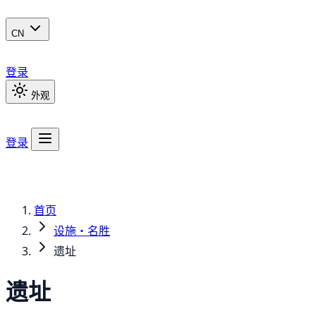
CN
登录
外观
登录
首页
设施・名胜
遗址
遗址