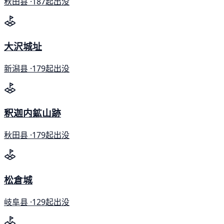
秋田县 ·
187起出没
大沢城址
新潟县 ·
179起出没
釈迦内鉱山跡
秋田县 ·
179起出没
松倉城
岐阜县 ·
129起出没