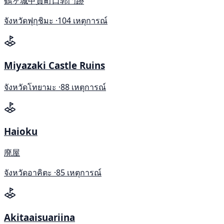
鶴ヶ城甲賀町口郭門跡
จังหวัดฟุกุชิมะ ·
104 เหตุการณ์
Miyazaki Castle Ruins
จังหวัดโทยามะ ·
88 เหตุการณ์
Haioku
廃屋
จังหวัดอาคิตะ ·
85 เหตุการณ์
Akitaaisuariina