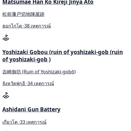
Matsumae Han Ko Kireji Jinya Ato
松前藩戸切地陣屋跡
ฮอกไกโด ·
38 เหตุการณ์
Yoshizaki Gobou (ruin of yoshizaki-gob (ruin
of yoshizaki-gob )
吉崎御坊 (Ruin of Yoshizaki-gobō)
จังหวัดฟุกุอิ ·
34 เหตุการณ์
Ashidani Gun Battery
เกียวโต ·
33 เหตุการณ์