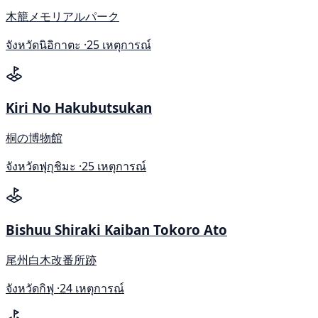
木籠メモリアルパーク
จังหวัดนิอิกาตะ ·
25 เหตุการณ์
Kiri No Hakubutsukan
桐の博物館
จังหวัดฟุกุชิมะ ·
25 เหตุการณ์
Bishuu Shiraki Kaiban Tokoro Ato
尾州白木改番所跡
จังหวัดกิฟุ ·
24 เหตุการณ์