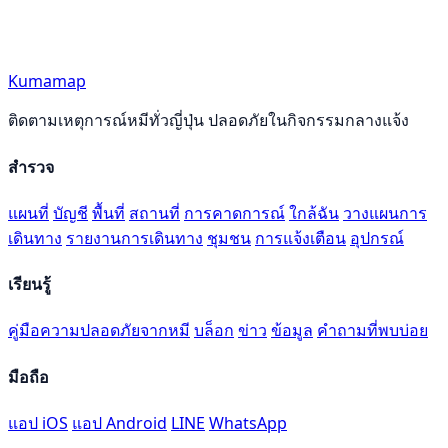
Kumamap
ติดตามเหตุการณ์หมีทั่วญี่ปุ่น ปลอดภัยในกิจกรรมกลางแจ้ง
สำรวจ
แผนที่
บัญชี
พื้นที่
สถานที่
การคาดการณ์
ใกล้ฉัน
วางแผนการ
เดินทาง
รายงานการเดินทาง
ชุมชน
การแจ้งเตือน
อุปกรณ์
เรียนรู้
คู่มือความปลอดภัยจากหมี
บล็อก
ข่าว
ข้อมูล
คำถามที่พบบ่อย
มือถือ
แอป iOS
แอป Android
LINE
WhatsApp