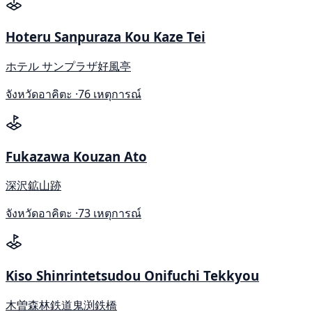
Hoteru Sanpuraza Kou Kaze Tei
ホテル サンプラザ好風亭
จังหวัดอาคิตะ ·
76 เหตุการณ์
Fukazawa Kouzan Ato
深沢鉱山跡
จังหวัดอาคิตะ ·
73 เหตุการณ์
Kiso Shinrintetsudou Onifuchi Tekkyou
木曽森林鉄道鬼渕鉄橋