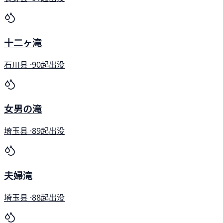
十二ヶ滝
石川县 ·
90起出没
女男の滝
埼玉县 ·
89起出没
夫婦滝
埼玉县 ·
88起出没