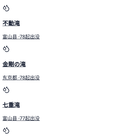
不動滝
富山县 ·
78起出没
金剛の滝
东京都 ·
78起出没
七重滝
富山县 ·
77起出没