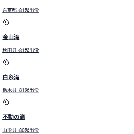
东京都 ·
81起出没
金山滝
秋田县 ·
81起出没
白糸滝
栃木县 ·
81起出没
不動の滝
山形县 ·
80起出没