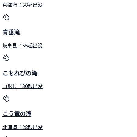
京都府 ·
158起出没
青垂滝
岐阜县 ·
155起出没
こもれびの滝
山形县 ·
130起出没
こう竜の滝
北海道 ·
128起出没