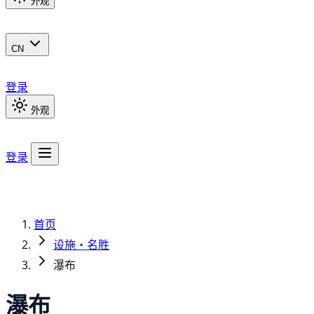
外观
CN
登录
外观
登录
首页
设施・名胜
瀑布
瀑布