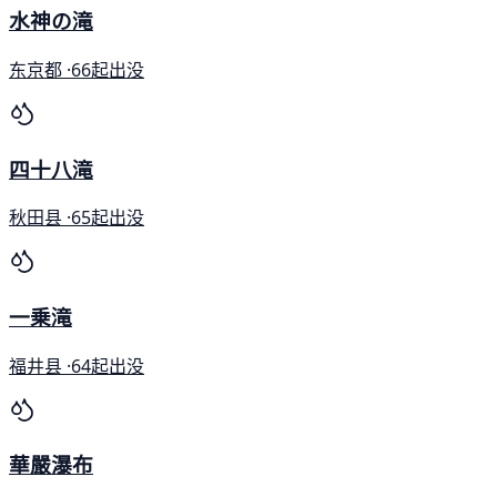
水神の滝
东京都 ·
66起出没
四十八滝
秋田县 ·
65起出没
一乗滝
福井县 ·
64起出没
華嚴瀑布