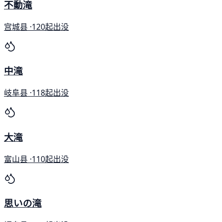
不動滝
宫城县 ·
120起出没
中滝
岐阜县 ·
118起出没
大滝
富山县 ·
110起出没
思いの滝