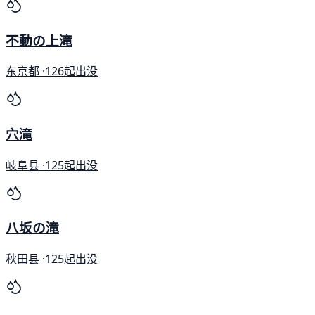
不動の上滝
东京都 ·
126起出没
穴滝
岐阜县 ·
125起出没
八坂の滝
秋田县 ·
125起出没