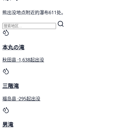
熊出没地点附近的瀑布611处。
本丸の滝
秋田县 ·
1,638起出没
三階滝
福岛县 ·
295起出没
男滝