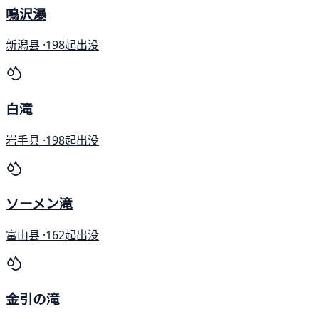
鳴沢瀑
新潟县 ·
198起出没
白滝
岩手县 ·
198起出没
ソーメン滝
富山县 ·
162起出没
金引の滝