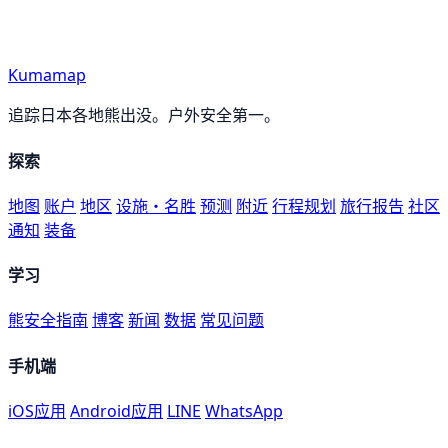
Kumamap
追踪日本各地熊出没。户外安全第一。
探索
地图
账户
地区
设施・名胜
预测
附近
行程规划
旅行报告
社区
通知
装备
学习
熊安全指南
博客
新闻
数据
常见问题
手机端
iOS应用
Android应用
LINE
WhatsApp