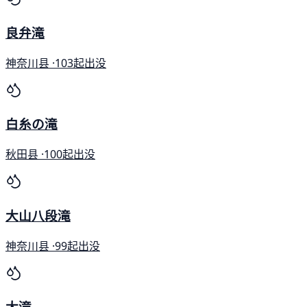
良弁滝
神奈川县 ·
103起出没
白糸の滝
秋田县 ·
100起出没
大山八段滝
神奈川县 ·
99起出没
大滝