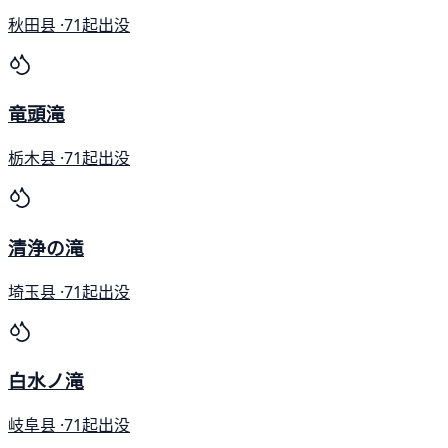
秋田县 ·
71起出没
竜頭滝
栃木县 ·
71起出没
清浄の滝
埼玉县 ·
71起出没
白水ノ滝
岐阜县 ·
71起出没