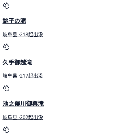
銚子の滝
岐阜县 ·
218起出没
久手御越滝
岐阜县 ·
217起出没
池之俣川御輿滝
岐阜县 ·
202起出没