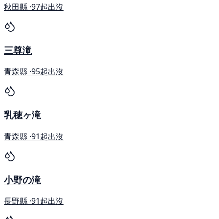
秋田縣 ·
97起出沒
三尊滝
青森縣 ·
95起出沒
乳穂ヶ滝
青森縣 ·
91起出沒
小野の滝
長野縣 ·
91起出沒