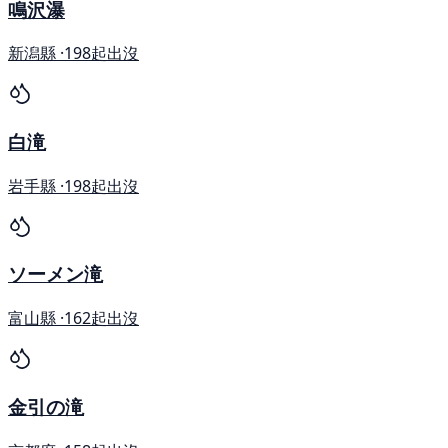
鳴沢瀑
新潟縣 ·
198起出沒
白滝
岩手縣 ·
198起出沒
ソーメン滝
富山縣 ·
162起出沒
金引の滝