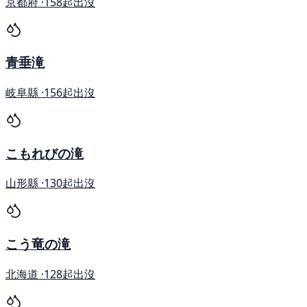
京都府 ·
158起出沒
青垂滝
岐阜縣 ·
156起出沒
こもれびの滝
山形縣 ·
130起出沒
こう竜の滝
北海道 ·
128起出沒