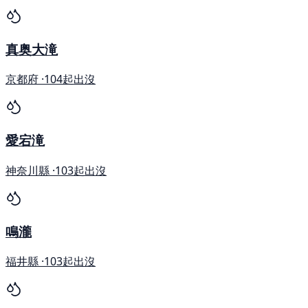
真奥大滝
京都府 ·
104起出沒
愛宕滝
神奈川縣 ·
103起出沒
鳴瀧
福井縣 ·
103起出沒