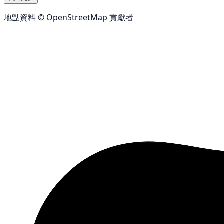
地點資料 © OpenStreetMap 貢獻者