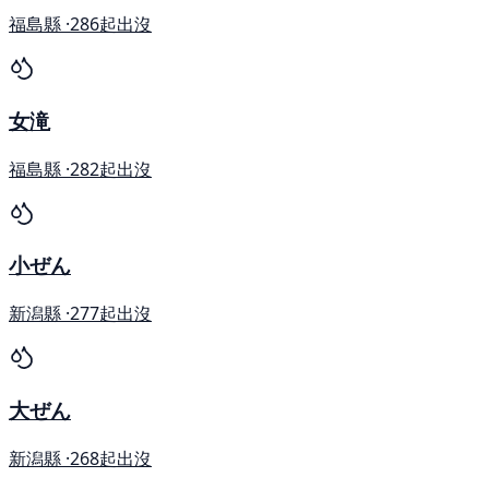
福島縣 ·
286起出沒
女滝
福島縣 ·
282起出沒
小ぜん
新潟縣 ·
277起出沒
大ぜん
新潟縣 ·
268起出沒