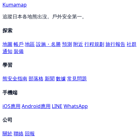
Kumamap
追蹤日本各地熊出沒。戶外安全第一。
探索
地圖
帳戶
地區
設施・名勝
預測
附近
行程規劃
旅行報告
社群
通知
裝備
學習
熊安全指南
部落格
新聞
數據
常見問題
手機端
iOS應用
Android應用
LINE
WhatsApp
公司
關於
聯絡
回報