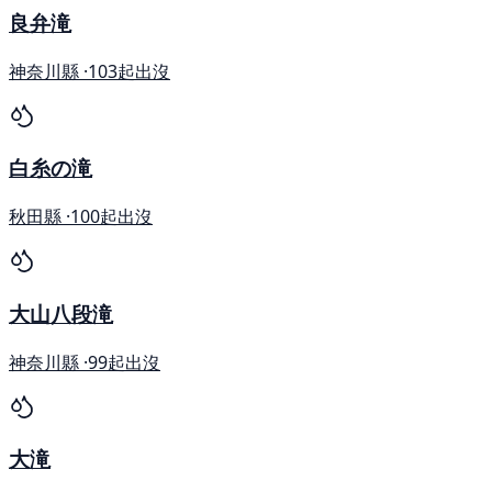
良弁滝
神奈川縣 ·
103起出沒
白糸の滝
秋田縣 ·
100起出沒
大山八段滝
神奈川縣 ·
99起出沒
大滝