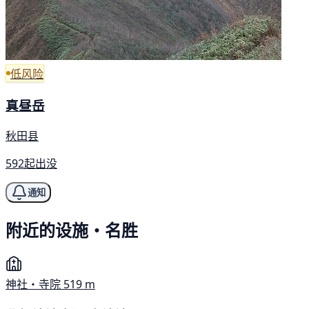
低风险
真昼岳
秋田县
592起出没
通知
附近的设施・名胜
神社・寺院
519 m