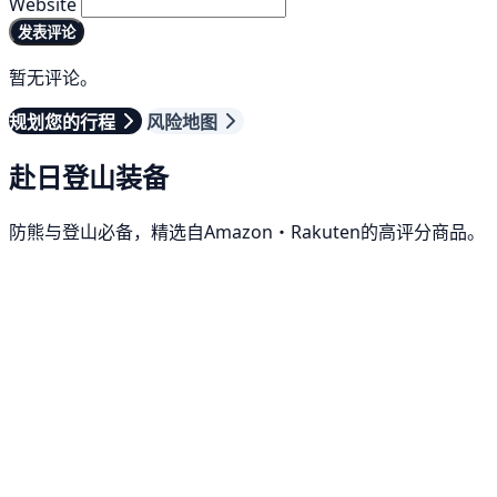
Website
发表评论
暂无评论。
规划您的行程
风险地图
赴日登山装备
防熊与登山必备，精选自Amazon・Rakuten的高评分商品。