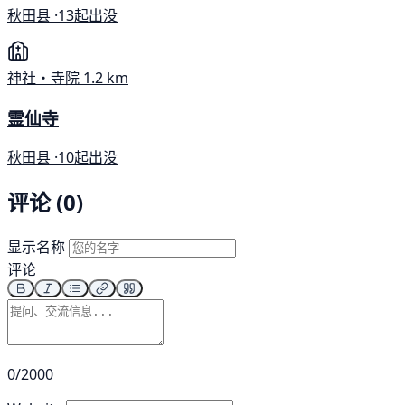
秋田县 ·
13起出没
神社・寺院
1.2 km
霊仙寺
秋田县 ·
10起出没
评论 (0)
显示名称
评论
0/2000