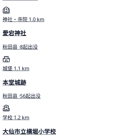
神社・寺院
1.0 km
愛宕神社
秋田县 ·
8起出没
城堡
1.1 km
本堂城跡
秋田县 ·
56起出没
学校
1.2 km
大仙市立横堀小学校