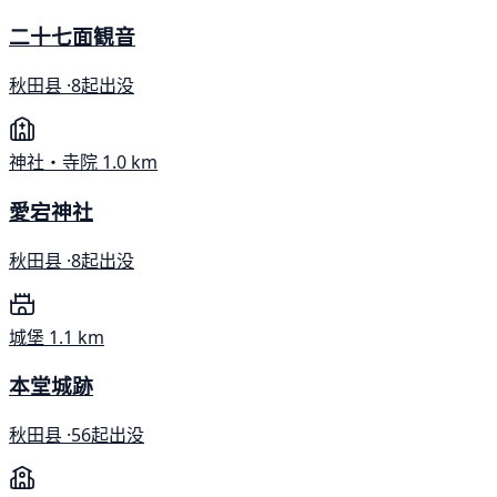
二十七面観音
秋田县 ·
8起出没
神社・寺院
1.0 km
愛宕神社
秋田县 ·
8起出没
城堡
1.1 km
本堂城跡
秋田县 ·
56起出没