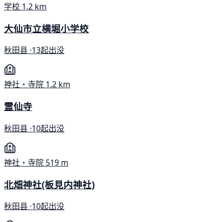
学校
1.2 km
大仙市立横堀小学校
秋田县 ·
13起出没
神社・寺院
1.2 km
霊仙寺
秋田县 ·
10起出没
神社・寺院
519 m
北畑神社(板見内神社)
秋田县 ·
10起出没