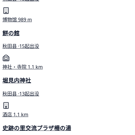
博物馆
989 m
餅の館
秋田县 ·
15起出没
神社・寺院
1.1 km
堀見内神社
秋田县 ·
13起出没
酒店
1.1 km
史跡の里交流プラザ柵の湯