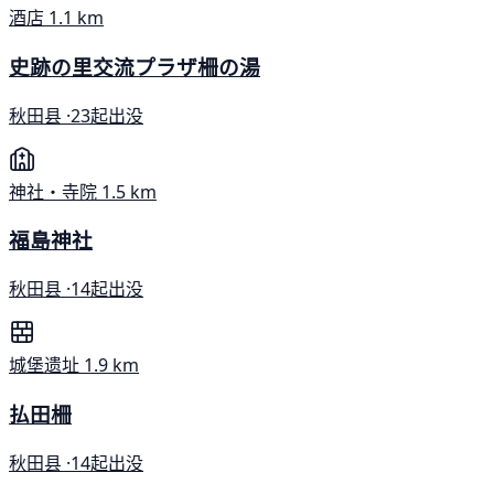
酒店
1.1 km
史跡の里交流プラザ柵の湯
秋田县 ·
23起出没
神社・寺院
1.5 km
福島神社
秋田县 ·
14起出没
城堡遗址
1.9 km
払田柵
秋田县 ·
14起出没