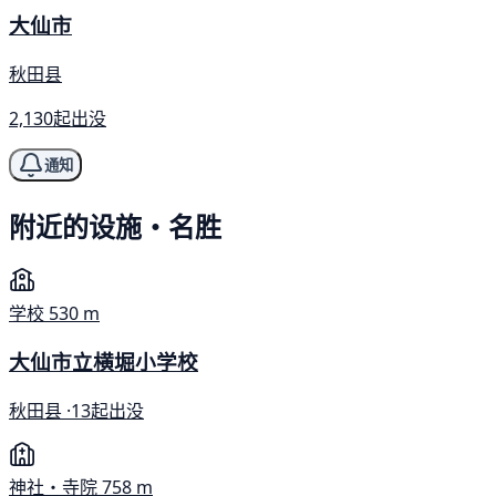
大仙市
秋田县
2,130起出没
通知
附近的设施・名胜
学校
530 m
大仙市立横堀小学校
秋田县 ·
13起出没
神社・寺院
758 m