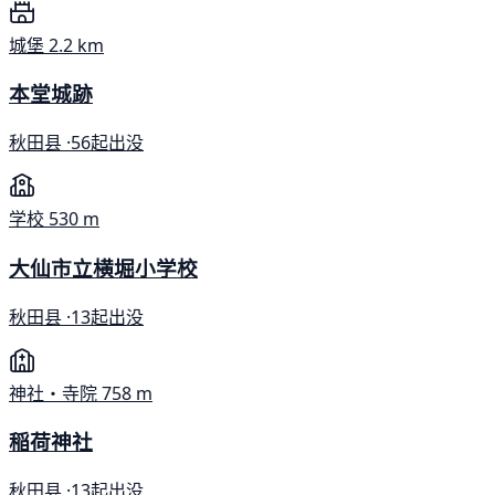
城堡
2.2 km
本堂城跡
秋田县 ·
56起出没
学校
530 m
大仙市立横堀小学校
秋田县 ·
13起出没
神社・寺院
758 m
稲荷神社
秋田县 ·
13起出没