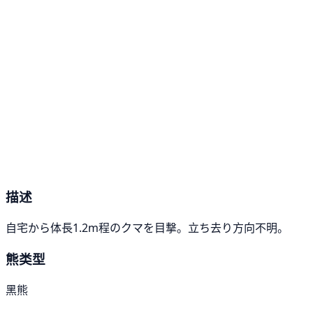
描述
自宅から体長1.2m程のクマを目撃。立ち去り方向不明。
熊类型
黑熊