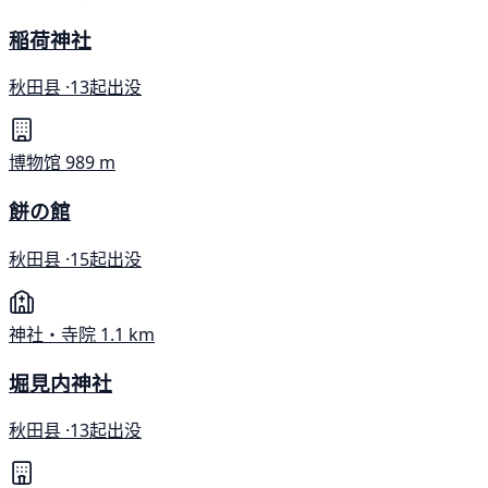
稲荷神社
秋田县 ·
13起出没
博物馆
989 m
餅の館
秋田县 ·
15起出没
神社・寺院
1.1 km
堀見内神社
秋田县 ·
13起出没