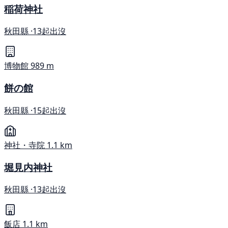
稲荷神社
秋田縣 ·
13起出沒
博物館
989 m
餅の館
秋田縣 ·
15起出沒
神社・寺院
1.1 km
堀見内神社
秋田縣 ·
13起出沒
飯店
1.1 km