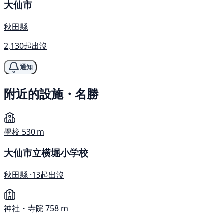
大仙市
秋田縣
2,130起出沒
通知
附近的設施・名勝
學校
530 m
大仙市立横堀小学校
秋田縣 ·
13起出沒
神社・寺院
758 m