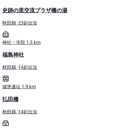
史跡の里交流プラザ柵の湯
秋田縣 ·
23起出沒
神社・寺院
1.5 km
福島神社
秋田縣 ·
14起出沒
城堡遺址
1.9 km
払田柵
秋田縣 ·
14起出沒