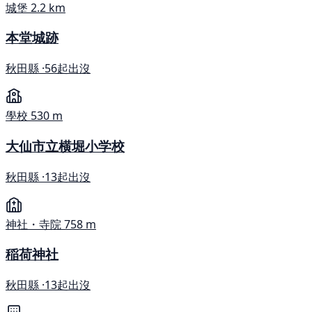
城堡
2.2 km
本堂城跡
秋田縣 ·
56起出沒
學校
530 m
大仙市立横堀小学校
秋田縣 ·
13起出沒
神社・寺院
758 m
稲荷神社
秋田縣 ·
13起出沒