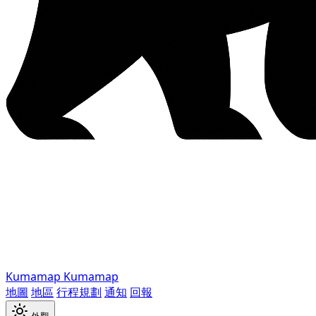
Kumamap
Kumamap
地圖
地區
行程規劃
通知
回報