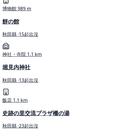
博物館
989 m
餅の館
秋田縣 ·
15起出沒
神社・寺院
1.1 km
堀見内神社
秋田縣 ·
13起出沒
飯店
1.1 km
史跡の里交流プラザ柵の湯
秋田縣 ·
23起出沒